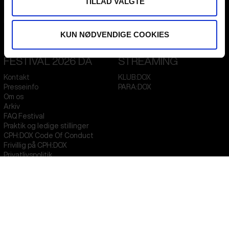
TILLAD VALGTE
Flæsketorvet 60, 3s
1711
Copenhagen V
Denmark
KUN NØDVENDIGE COOKIES
CVR
31285569
FESTIVAL 2026 DA
STREAMING
Kontakt
KLUB:DOX
Presseinfo
PARA:DOX
Om os
Arkiv
FAQ Festival
Praktik og ledige stillinger
CPH:DOX Code Of Conduct
Frivillig på CPH:DOX
Privatlivspolitik
PROFESSIONALS
UNG:DOX
Attend
Guestlist
Submit
FAQ Industry
CPH:INDUSTRY Newsletter