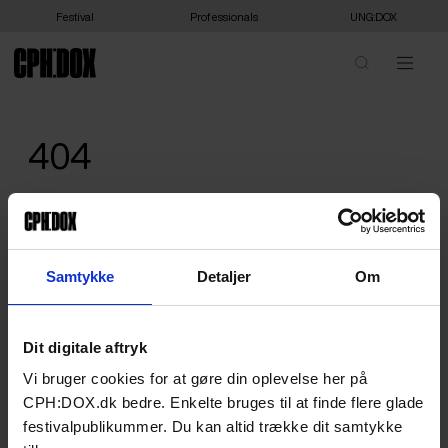
Festival
Professionals
UNG:DOX
404
We are sorry, we can't show you that - or it doesn't exist. Please
head home.
HOME
Samtykke
Detaljer
Om
Dit digitale aftryk
Vi bruger cookies for at gøre din oplevelse her på
CPH:DOX.dk bedre. Enkelte bruges til at finde flere glade
festivalpublikummer. Du kan altid trække dit samtykke