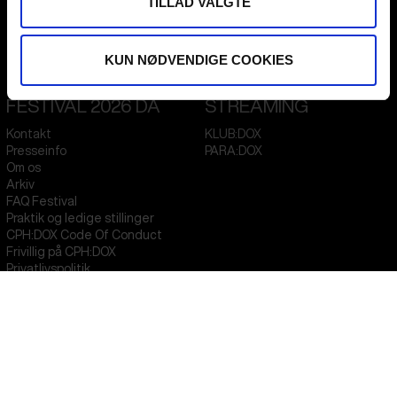
TILLAD VALGTE
Flæsketorvet 60, 3s
1711
Copenhagen V
Denmark
KUN NØDVENDIGE COOKIES
CVR
31285569
FESTIVAL 2026 DA
STREAMING
Kontakt
KLUB:DOX
Presseinfo
PARA:DOX
Om os
Arkiv
FAQ Festival
Praktik og ledige stillinger
CPH:DOX Code Of Conduct
Frivillig på CPH:DOX
Privatlivspolitik
PROFESSIONALS
UNG:DOX
Attend
Guestlist
Submit
FAQ Industry
CPH:INDUSTRY Newsletter