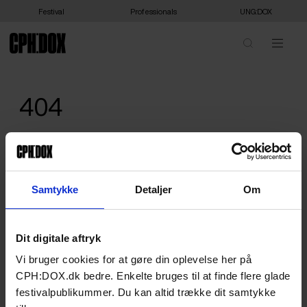
Festival
Professionals
UNG:DOX
404
We are sorry, we can't show you that - or it doesn't exist. Please
head home.
HOME
Samtykke
Detaljer
Om
Dit digitale aftryk
Vi bruger cookies for at gøre din oplevelse her på
CPH:DOX.dk bedre. Enkelte bruges til at finde flere glade
festivalpublikummer. Du kan altid trække dit samtykke