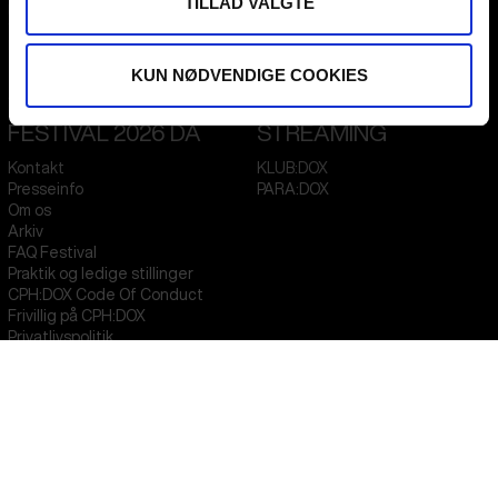
TILLAD VALGTE
Flæsketorvet 60, 3s
1711
Copenhagen V
Denmark
KUN NØDVENDIGE COOKIES
CVR
31285569
FESTIVAL 2026 DA
STREAMING
Kontakt
KLUB:DOX
Presseinfo
PARA:DOX
Om os
Arkiv
FAQ Festival
Praktik og ledige stillinger
CPH:DOX Code Of Conduct
Frivillig på CPH:DOX
Privatlivspolitik
PROFESSIONALS
UNG:DOX
Attend
Guestlist
Submit
FAQ Industry
CPH:INDUSTRY Newsletter