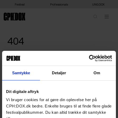
Festival
Professionals
UNG:DOX
404
We are sorry, we can't show you that - or it doesn't exist. Please
head home.
HOME
Samtykke
Detaljer
Om
Dit digitale aftryk
Vi bruger cookies for at gøre din oplevelse her på
CPH:DOX.dk bedre. Enkelte bruges til at finde flere glade
festivalpublikummer. Du kan altid trække dit samtykke