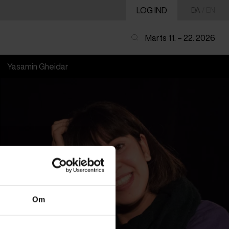
LOG IND
DA
/
EN
Marts 11. – 22. 2026
Yasamin Gheidar
Om