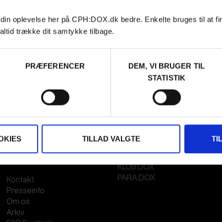
 din oplevelse her på CPH:DOX.dk bedre. Enkelte bruges til at fi
altid trække dit samtykke tilbage.
PRÆFERENCER
DEM, VI BRUGER TIL
STATISTIK
OKIES
TILLAD VALGTE
TI
FESTIVAL 2026
STREAMING
DA
KLUB:DOX
PARA:DOX
Kontakt
Presseinfo
Om os
Arkiv