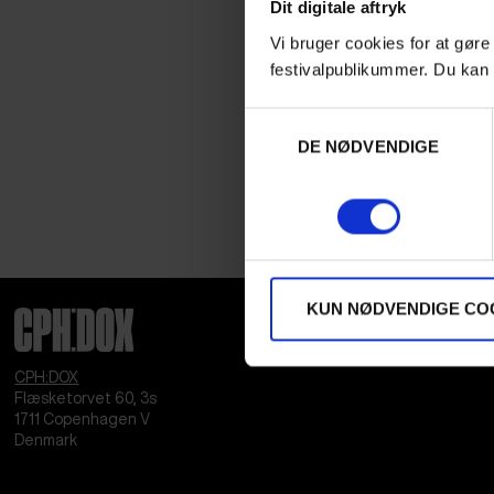
Dit digitale aftryk
Vi bruger cookies for at gøre
festivalpublikummer. Du kan 
Samtykkevalg
DE NØDVENDIGE
KUN NØDVENDIGE CO
CPH:DOX
Flæsketorvet 60, 3s
1711
Copenhagen V
Denmark