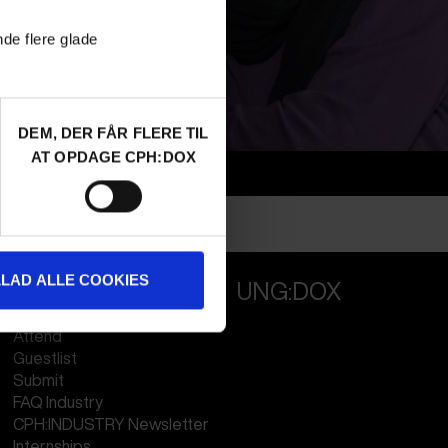
nde flere glade
DEM, DER FÅR FLERE TIL
AT OPDAGE CPH:DOX
Info
Nationalitet
Iran
LLAD ALLE COOKIES
PROFESSIONALS
UNG:DOX
Attend
Guestlist
Submit
FAQ Industry
CPH:INDUSTRY Newsletter
Internships