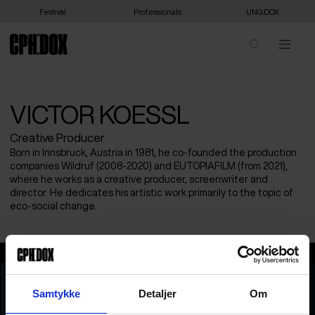
Festival
Professionals
UNG:DOX
VICTOR KOESSL
Creative Producer
Born in Innsbruck, Austria in 1981, he co-founded the production
companies Wildruf (2008-2020) and EUTOPIAFILM (from 2021),
where he works as a creative producer, screenwriter and
director. He dedicates his artistic work primarily to the topic of
eco-social change.
Victor Koessl
Samtykke
Detaljer
Om