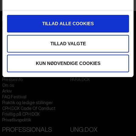
Profession
Director AND Producer
TILLAD ALLE COOKIES
CPH:DOX
Flæsketorvet 60, 3s
1711
Copenhagen V
Denmark
TILLAD VALGTE
CVR
31285569
KUN NØDVENDIGE COOKIES
FESTIVAL 2026 DA
STREAMING
Kontakt
KLUB:DOX
Presseinfo
PARA:DOX
Om os
Arkiv
FAQ Festival
Praktik og ledige stillinger
CPH:DOX Code Of Conduct
Frivillig på CPH:DOX
Privatlivspolitik
PROFESSIONALS
UNG:DOX