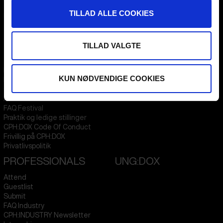
1711
Copenhagen V
TILLAD ALLE COOKIES
Denmark
CVR
31285569
TILLAD VALGTE
FESTIVAL 2026 DA
STREAMING
Kontakt
KLUB:DOX
KUN NØDVENDIGE COOKIES
Presseinfo
PARA:DOX
Om os
Arkiv
FAQ Festival
Praktik og ledige stillinger
CPH:DOX Code Of Conduct
Frivillig på CPH:DOX
Privatlivspolitik
PROFESSIONALS
UNG:DOX
Attend
Guestlist
Submit
FAQ Industry
CPH:INDUSTRY Newsletter