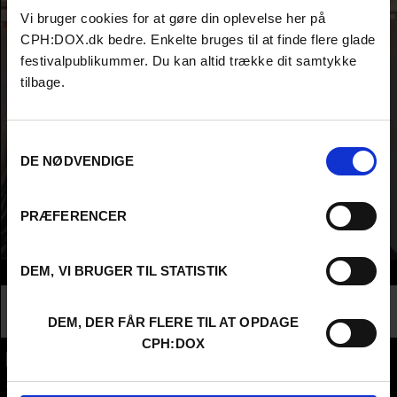
Vi bruger cookies for at gøre din oplevelse her på
CPH:DOX.dk bedre. Enkelte bruges til at finde flere glade
festivalpublikummer. Du kan altid trække dit samtykke
tilbage.
Samtykkevalg
DE NØDVENDIGE
PRÆFERENCER
DEM, VI BRUGER TIL STATISTIK
Info
Nationalitet
Denmark
Profession
Producer
DEM, DER FÅR FLERE TIL AT OPDAGE
CPH:DOX
CPH:DOX
Flæsketorvet 60, 3s