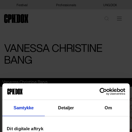
Festival
Professionals
UNG:DOX
VANESSA CHRISTINE
BANG
Vanessa Christine Bang
Samtykke
Detaljer
Om
Dit digitale aftryk