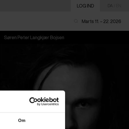
LOG IND
DA
/
EN
Marts 11. – 22. 2026
Søren Peter Langkjær Bojsen
Om