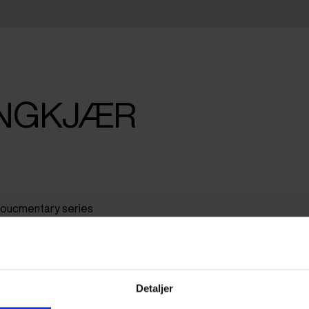
ANGKJÆR
 doucmentary series
slacker-scifi "The Great
virtual worlds.
Detaljer