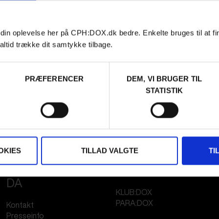
 din oplevelse her på CPH:DOX.dk bedre. Enkelte bruges til at fi
altid trække dit samtykke tilbage.
PRÆFERENCER
DEM, VI BRUGER TIL
STATISTIK
OKIES
TILLAD VALGTE
TI
FESTIVAL 2026
STREAMING
DA
KLUB:DOX
PARA:DOX
Kontakt
Presseinfo