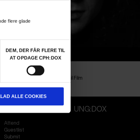
nde flere glade
DEM, DER FÅR FLERE TIL
Info
AT OPDAGE CPH:DOX
Nationalitet
Denmark
Company
Sans Soleil Film
Profession
Director
LLAD ALLE COOKIES
PROFESSIONALS
UNG:DOX
Attend
Guestlist
Submit