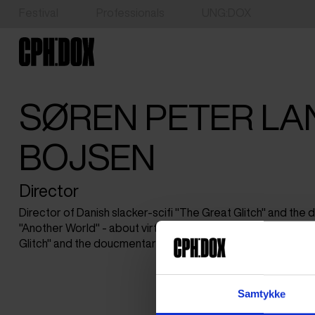
Festival
Professionals
UNG:DOX
SØREN PETER L
BOJSEN
Director
Director of Danish slacker-scifi "The Great Glitch" and the
"Another World" - about virtual worlds.; Director of Danish 
Glitch" and the doucmentary series "Another World" - about 
Samtykke