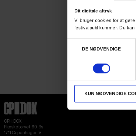
Dit digitale aftryk
Vi bruger cookies for at gøre
festivalpublikummer. Du kan 
Samtykkevalg
DE NØDVENDIGE
KUN NØDVENDIGE CO
CPH:DOX
Flæsketorvet 60, 3s
1711
Copenhagen V