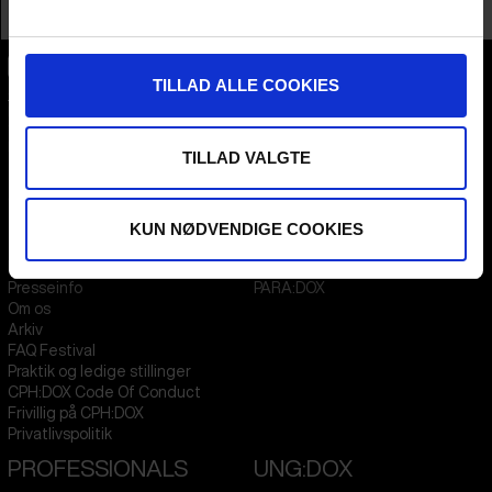
Profession
Distributor / Sales Agent
TILLAD ALLE COOKIES
CPH:DOX
Flæsketorvet 60, 3s
1711
Copenhagen V
Denmark
TILLAD VALGTE
CVR
31285569
KUN NØDVENDIGE COOKIES
FESTIVAL 2026 DA
STREAMING
Kontakt
KLUB:DOX
Presseinfo
PARA:DOX
Om os
Arkiv
FAQ Festival
Praktik og ledige stillinger
CPH:DOX Code Of Conduct
Frivillig på CPH:DOX
Privatlivspolitik
PROFESSIONALS
UNG:DOX