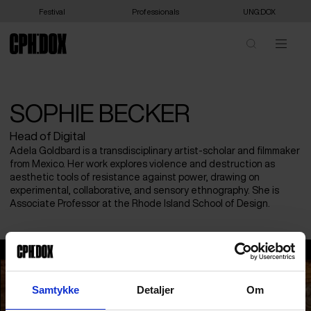
Festival
Professionals
UNG:DOX
SOPHIE BECKER
Head of Digital
Adela Goldbard is a transdisciplinary artist-scholar and filmmaker
from Mexico. Her work explores violence and destruction as
aesthetic tools of resistance against power, drawing on
experimental, collaborative, and sensory ethnography. She is
Associate Professor at the Rhode Island School of Design.
Sophie Becker
Samtykke
Detaljer
Om