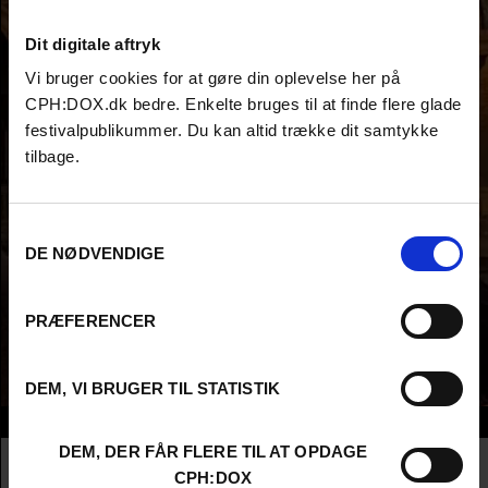
Dit digitale aftryk
Vi bruger cookies for at gøre din oplevelse her på
CPH:DOX.dk bedre. Enkelte bruges til at finde flere glade
festivalpublikummer. Du kan altid trække dit samtykke
tilbage.
Samtykkevalg
DE NØDVENDIGE
PRÆFERENCER
DEM, VI BRUGER TIL STATISTIK
Info
DEM, DER FÅR FLERE TIL AT OPDAGE
Nationalitet
United Kingdom
CPH:DOX
Company
Java Films