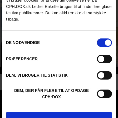
Vi bruger cookies for at gøre din oplevelse her på
CPH:DOX.dk bedre. Enkelte bruges til at finde flere glade
festivalpublikummer. Du kan altid trække dit samtykke
tilbage.
Samtykkevalg
DE NØDVENDIGE
PRÆFERENCER
Info
DEM, VI BRUGER TIL STATISTIK
Nationalitet
Italy
Profession
Festival / Market
DEM, DER FÅR FLERE TIL AT OPDAGE
CPH:DOX
CPH:DOX
Flæsketorvet 60, 3s
1711
Copenhagen V
Denmark