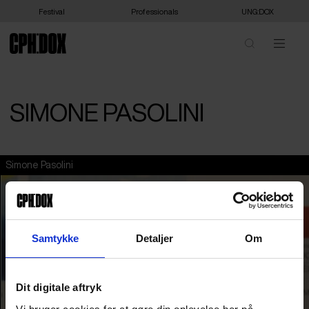
Festival
Professionals
UNG:DOX
SIMONE PASOLINI
Simone Pasolini
Samtykke
Detaljer
Om
Dit digitale aftryk