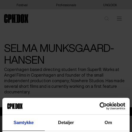
Festival
Professionals
UNG:DOX
SELMA MUNKSGAARD-
HANSEN
Copenhagen based directing student from Super8. Works at
Angel Films in Copenhagen and founder of the small
independent production company; Nowhere Studios. Has made
several short films and is currently working on a first feature
documentary.
Selma Munksgaard-Hansen
Samtykke
Detaljer
Om