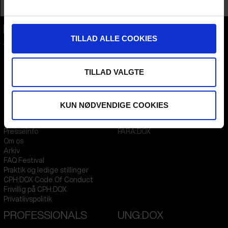
Profession
Director
TILLAD ALLE COOKIES
CPH:DOX
Flæsketorvet 60, 3s
1711
Copenhagen V
Denmark
TILLAD VALGTE
CVR
31285569
FESTIVAL 2026 DA
STREAMING
KUN NØDVENDIGE COOKIES
Kontakt
KLUB:DOX
Presseinfo
PARA:DOX
Om os
Arkiv
FAQ Festival
Praktik og ledige stillinger
CPH:DOX Code Of Conduct
Frivillig på CPH:DOX
Privatlivspolitik
PROFESSIONALS
UNG:DOX