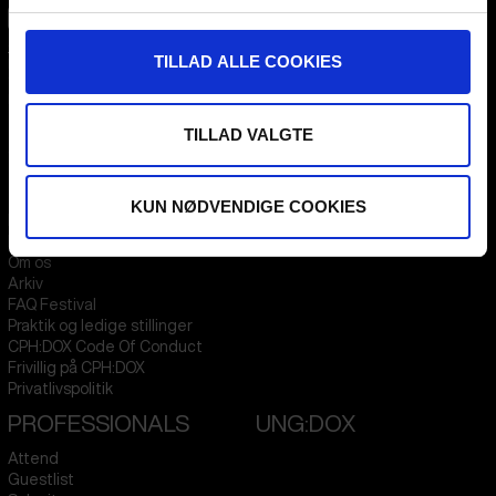
CPH:DOX
TILLAD ALLE COOKIES
Flæsketorvet 60, 3s
1711
Copenhagen V
Denmark
TILLAD VALGTE
CVR
31285569
FESTIVAL 2026 DA
STREAMING
KUN NØDVENDIGE COOKIES
Kontakt
KLUB:DOX
Presseinfo
PARA:DOX
Om os
Arkiv
FAQ Festival
Praktik og ledige stillinger
CPH:DOX Code Of Conduct
Frivillig på CPH:DOX
Privatlivspolitik
PROFESSIONALS
UNG:DOX
Attend
Guestlist