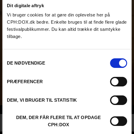
Dit digitale aftryk
Vi bruger cookies for at gøre din oplevelse her på
CPH:DOX.dk bedre. Enkelte bruges til at finde flere glade
festivalpublikummer. Du kan altid trække dit samtykke
tilbage.
Samtykkevalg
DE NØDVENDIGE
PRÆFERENCER
DEM, VI BRUGER TIL STATISTIK
Info
DEM, DER FÅR FLERE TIL AT OPDAGE
Nationalitet
United States
CPH:DOX
Profession
Higher Education - Student