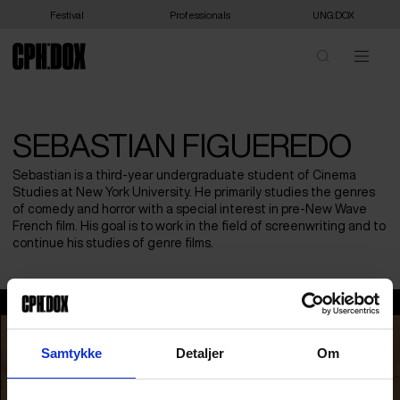
Festival
Professionals
UNG:DOX
SEBASTIAN FIGUEREDO
Sebastian is a third-year undergraduate student of Cinema
Studies at New York University. He primarily studies the genres
of comedy and horror with a special interest in pre-New Wave
French film. His goal is to work in the field of screenwriting and to
continue his studies of genre films.
Sebastian Figueredo
Samtykke
Detaljer
Om