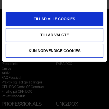
Profession
Higher Education - Student
TILLAD ALLE COOKIES
CPH:DOX
Flæsketorvet 60, 3s
1711
Copenhagen V
Denmark
TILLAD VALGTE
CVR
31285569
KUN NØDVENDIGE COOKIES
FESTIVAL 2026 DA
STREAMING
Kontakt
KLUB:DOX
Presseinfo
PARA:DOX
Om os
Arkiv
FAQ Festival
Praktik og ledige stillinger
CPH:DOX Code Of Conduct
Frivillig på CPH:DOX
Privatlivspolitik
PROFESSIONALS
UNG:DOX