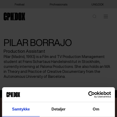
Festival
Professionals
UNG:DOX
PILAR BORRAJO
Production Assistant
Pilar (Madrid, 1993) is a Film and TV Production Management
student at Frans Schartaus Handelsinstitut in Stockholm,
currently interning at Paloma Productions. She also holds an MA
in Theory and Practice of Creative Documentary from the
Autonomous University of Barcelona.
Pilar Borrajo
Samtykke
Detaljer
Om