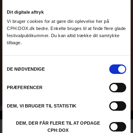
Dit digitale aftryk
Vi bruger cookies for at gøre din oplevelse her på
CPH:DOX.dk bedre. Enkelte bruges til at finde flere glade
festivalpublikummer. Du kan altid trække dit samtykke
tilbage.
Samtykkevalg
DE NØDVENDIGE
PRÆFERENCER
DEM, VI BRUGER TIL STATISTIK
Info
DEM, DER FÅR FLERE TIL AT OPDAGE
Nationalitet
Spain
CPH:DOX
Company
Paloma Productions