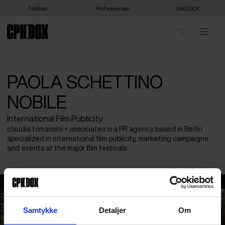
Festival
Professionals
UNG:DOX
PAOLA SCHETTINO
NOBILE
International Film Publicity
claudia tomassini + associates is a PR agency based in Berlin
specialized in international film publicity, marketing campaigns
and events at the major film festivals
Paola Schettino Nobile
Samtykke
Detaljer
Om