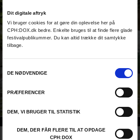
Dit digitale aftryk
Vi bruger cookies for at gøre din oplevelse her på
CPH:DOX.dk bedre. Enkelte bruges til at finde flere glade
festivalpublikummer. Du kan altid trække dit samtykke
tilbage.
Samtykkevalg
DE NØDVENDIGE
PRÆFERENCER
DEM, VI BRUGER TIL STATISTIK
Info
DEM, DER FÅR FLERE TIL AT OPDAGE
Nationalitet
Italy
CPH:DOX
Company
claudiatomassini + associates