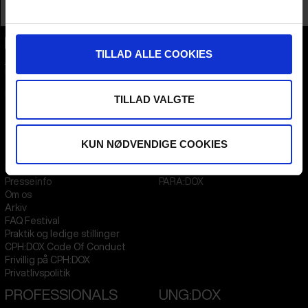
Profession
Publicist / Marketing Expert
TILLAD ALLE COOKIES
CPH:DOX
Flæsketorvet 60, 3s
1711
Copenhagen V
Denmark
TILLAD VALGTE
CVR
31285569
KUN NØDVENDIGE COOKIES
FESTIVAL 2026 DA
STREAMING
Kontakt
KLUB:DOX
Presseinfo
PARA:DOX
Om os
Arkiv
FAQ Festival
Praktik og ledige stillinger
CPH:DOX Code Of Conduct
Frivillig på CPH:DOX
Privatlivspolitik
PROFESSIONALS
UNG:DOX