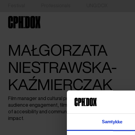
Festival
Professionals
UNG:DOX
MAŁGORZATA
NIESTRAWSKA-
KAŹMIERCZAK
Film manager and cultural programmer at Kino Echo in Jaroc
audience engagement, film education, and inclusive cinema p
of accesibility and community-based cultural initiatives co
impact.
Samtykke