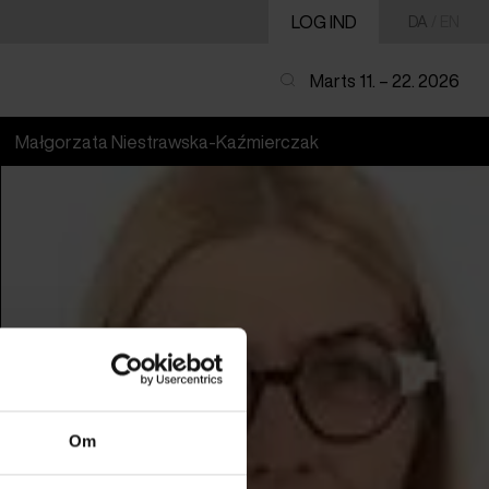
LOG IND
DA
/
EN
Marts 11. – 22. 2026
Małgorzata Niestrawska-Kaźmierczak
Om