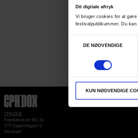
Dit digitale aftryk
Vi bruger cookies for at gøre
festivalpublikummer. Du kan 
Samtykkevalg
DE NØDVENDIGE
KUN NØDVENDIGE CO
CPH:DOX
Flæsketorvet 60, 3s
1711
Copenhagen V
Denmark