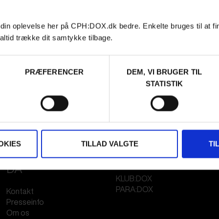
 din oplevelse her på CPH:DOX.dk bedre. Enkelte bruges til at fi
altid trække dit samtykke tilbage.
PRÆFERENCER
DEM, VI BRUGER TIL
STATISTIK
OKIES
TILLAD VALGTE
TI
FESTIVAL 2026
STREAMING
DA
KLUB:DOX
PARA:DOX
Kontakt
Presseinfo
Om os