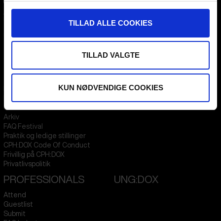
CPH:DOX
Flæsketorvet 60, 3s
TILLAD ALLE COOKIES
1711
Copenhagen V
Denmark
TILLAD VALGTE
CVR
31285569
FESTIVAL 2026 DA
STREAMING
KUN NØDVENDIGE COOKIES
Kontakt
KLUB:DOX
Presseinfo
PARA:DOX
Om os
Arkiv
FAQ Festival
Praktik og ledige stillinger
CPH:DOX Code Of Conduct
Frivillig på CPH:DOX
Privatlivspolitik
PROFESSIONALS
UNG:DOX
Attend
Guestlist
Submit