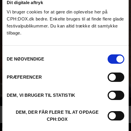
Dit digitale aftryk
Vi bruger cookies for at gøre din oplevelse her på
CPH:DOX.dk bedre. Enkelte bruges til at finde flere glade
festivalpublikummer. Du kan altid trække dit samtykke
tilbage.
Samtykkevalg
DE NØDVENDIGE
PRÆFERENCER
DEM, VI BRUGER TIL STATISTIK
Info
Nationalitet
Germany
DEM, DER FÅR FLERE TIL AT OPDAGE
Profession
Higher Education - Student
CPH:DOX