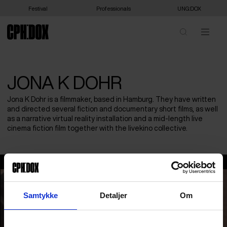
Festival
Professionals
UNG:DOX
JONA K DOHR
Jona K Dohr is a filmmaker, based in Hamburg. They have written
and directed several fiction and documentary short films, as well
as a narrative virtual reality installation and a mid-length live
cinema fiction film together with the livekino collective.
Jona K Dohr
Samtykke
Detaljer
Om