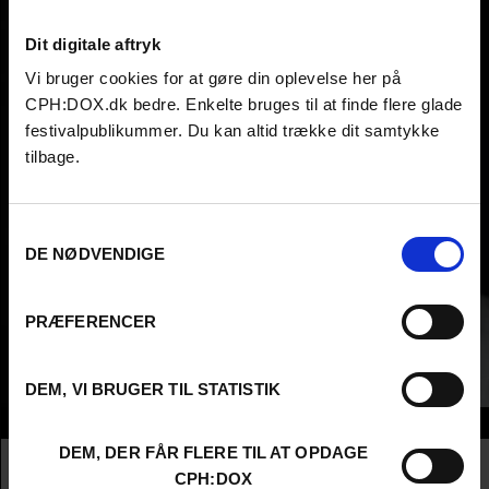
Dit digitale aftryk
Vi bruger cookies for at gøre din oplevelse her på
CPH:DOX.dk bedre. Enkelte bruges til at finde flere glade
festivalpublikummer. Du kan altid trække dit samtykke
tilbage.
Samtykkevalg
DE NØDVENDIGE
PRÆFERENCER
DEM, VI BRUGER TIL STATISTIK
Info
DEM, DER FÅR FLERE TIL AT OPDAGE
Nationalitet
Denmark
CPH:DOX
Company
C&C Productions