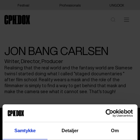
Festival
Professionals
UNG:DOX
JON BANG CARLSEN
Writer, Director, Producer
Realising that the real world and the fantasy world are Siamese
twins I started doing what I called “staged documentaries “
after film school. Reality wears a mask and the role of the
filmmaker is simply to find a way to get behind that mask and
make the camera see what it cannot see. That's tough!
Jon Bang Carlsen
Samtykke
Detaljer
Om