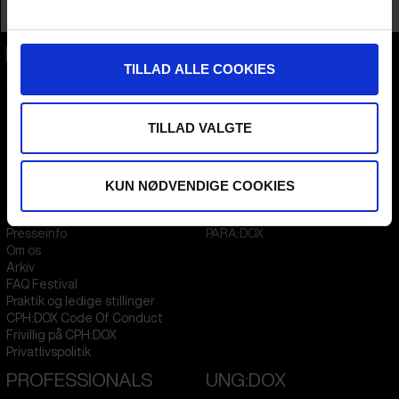
Profession
Director AND Producer
TILLAD ALLE COOKIES
CPH:DOX
Flæsketorvet 60, 3s
1711
Copenhagen V
Denmark
TILLAD VALGTE
CVR
31285569
KUN NØDVENDIGE COOKIES
FESTIVAL 2026 DA
STREAMING
Kontakt
KLUB:DOX
Presseinfo
PARA:DOX
Om os
Arkiv
FAQ Festival
Praktik og ledige stillinger
CPH:DOX Code Of Conduct
Frivillig på CPH:DOX
Privatlivspolitik
PROFESSIONALS
UNG:DOX