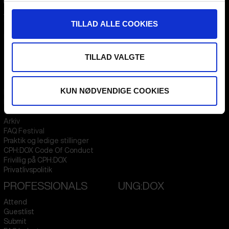
CPH:DOX
Flæsketorvet 60, 3s
TILLAD ALLE COOKIES
1711
Copenhagen V
Denmark
TILLAD VALGTE
CVR
31285569
FESTIVAL 2026 DA
STREAMING
KUN NØDVENDIGE COOKIES
Kontakt
KLUB:DOX
Presseinfo
PARA:DOX
Om os
Arkiv
FAQ Festival
Praktik og ledige stillinger
CPH:DOX Code Of Conduct
Frivillig på CPH:DOX
Privatlivspolitik
PROFESSIONALS
UNG:DOX
Attend
Guestlist
Submit