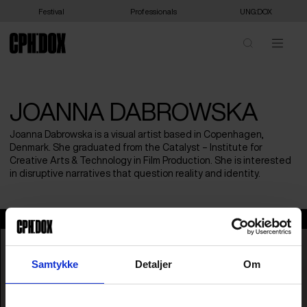
Festival
Professionals
UNG:DOX
JOANNA DABROWSKA
Joanna Dabrowska is a visual artist based in Copenhagen,
Denmark. She graduated from the Catalyst – Institute for
Creative Arts & Technology in Film Production. She is interested
in disruptive narratives that question reality and identity.
Joanna Dabrowska
Samtykke
Detaljer
Om