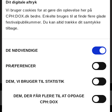
Dit digitale aftryk
Vi bruger cookies for at gøre din oplevelse her på
CPH:DOX.dk bedre. Enkelte bruges til at finde flere glade
festivalpublikummer. Du kan altid trække dit samtykke
tilbage.
Samtykkevalg
DE NØDVENDIGE
PRÆFERENCER
DEM, VI BRUGER TIL STATISTIK
Info
Nationalitet
Poland
DEM, DER FÅR FLERE TIL AT OPDAGE
Profession
Higher Education - Student
CPH:DOX