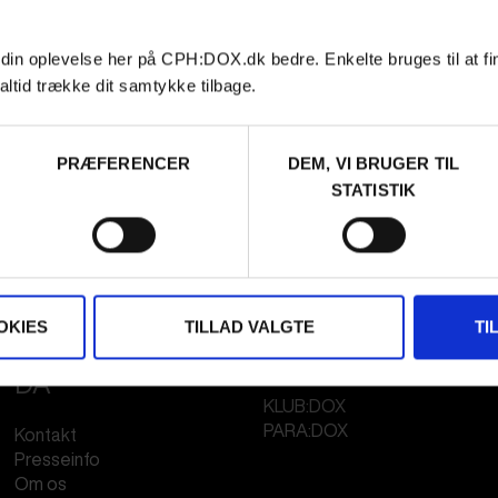
 din oplevelse her på CPH:DOX.dk bedre. Enkelte bruges til at fi
altid trække dit samtykke tilbage.
PRÆFERENCER
DEM, VI BRUGER TIL
STATISTIK
OKIES
TILLAD VALGTE
TI
FESTIVAL 2026
STREAMING
DA
KLUB:DOX
PARA:DOX
Kontakt
Presseinfo
Om os