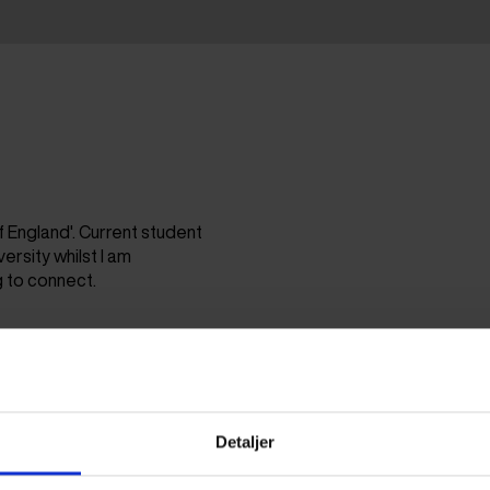
 England'. Current student
ersity whilst I am
g to connect.
Detaljer