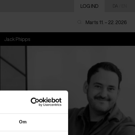
LOG IND
DA
/
EN
Marts 11. – 22. 2026
Jack Phipps
Om