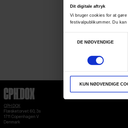
Dit digitale aftryk
Vi bruger cookies for at gøre
festivalpublikummer. Du kan 
Samtykkevalg
DE NØDVENDIGE
KUN NØDVENDIGE CO
CPH:DOX
Flæsketorvet 60, 3s
1711
Copenhagen V
Denmark