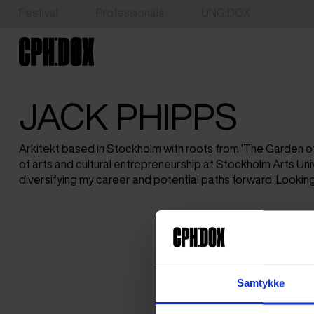
Festival
Professionals
UNG:DOX
JACK PHIPPS
Arkitekt based in Stockholm with roots from 'The Garden of
of arts and cultural entrepreneurship at Stockholm Arts Univ
diversifying my career and potential paths forward. Lookin
Samtykke