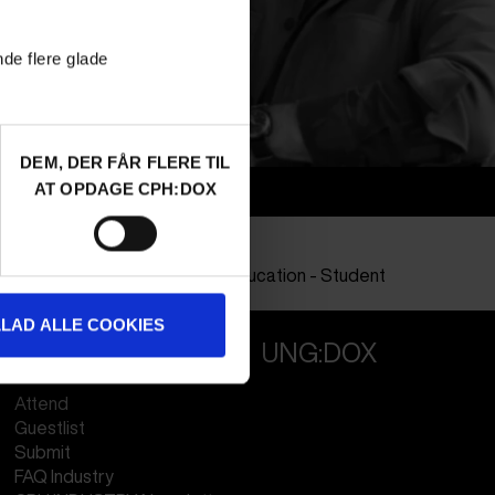
nde flere glade
DEM, DER FÅR FLERE TIL
AT OPDAGE CPH:DOX
Info
Nationalitet
Sweden
Profession
Higher Education - Student
LLAD ALLE COOKIES
PROFESSIONALS
UNG:DOX
Attend
Guestlist
Submit
FAQ Industry