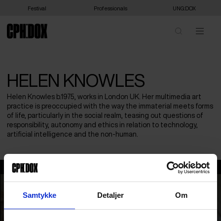
Festival
Professionals
UNG:DOX
HELEN KNOWLES
Helen Knowles b.1975, works in London UK. Her multimedia art
practice is preoccupied with the way the immaterial meets forms
of life, particularly in the social realm, teasing out questions of
responsibility, autonomy and ethics in relation to technology,
artificial intelligence and the non-human.
Helen Knowles
Samtykke
Detaljer
Om