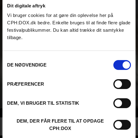
Dit digitale aftryk
Vi bruger cookies for at gøre din oplevelse her på
CPH:DOX.dk bedre. Enkelte bruges til at finde flere glade
festivalpublikummer. Du kan altid trække dit samtykke
tilbage.
Samtykkevalg
DE NØDVENDIGE
PRÆFERENCER
DEM, VI BRUGER TIL STATISTIK
Info
DEM, DER FÅR FLERE TIL AT OPDAGE
Nationalitet
United Kingdom
CPH:DOX
Profession
Director AND Producer