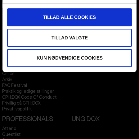
CPH:DOX
TILLAD ALLE COOKIES
Flæsketorvet 60, 3s
1711
Copenhagen V
Denmark
TILLAD VALGTE
CVR
31285569
FESTIVAL 2026 DA
STREAMING
KUN NØDVENDIGE COOKIES
Kontakt
KLUB:DOX
Presseinfo
PARA:DOX
Om os
Arkiv
FAQ Festival
Praktik og ledige stillinger
CPH:DOX Code Of Conduct
Frivillig på CPH:DOX
Privatlivspolitik
PROFESSIONALS
UNG:DOX
Attend
Guestlist