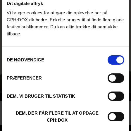
Dit digitale aftryk
Vi bruger cookies for at gøre din oplevelse her på
CPH:DOX.dk bedre. Enkelte bruges til at finde flere glade
festivalpublikummer. Du kan altid trække dit samtykke
tilbage.
Samtykkevalg
DE NØDVENDIGE
PRÆFERENCER
DEM, VI BRUGER TIL STATISTIK
Info
Nationalitet
United Kingdom
Company
Nice Light Ltd
DEM, DER FÅR FLERE TIL AT OPDAGE
Profession
Other Film Professional
CPH:DOX