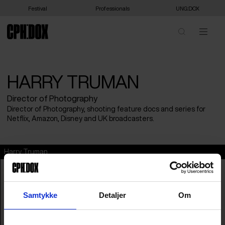
Festival
Professionals
UNG:DOX
HARRY TRUMAN
Director of Photography
Director of Photography, shooting feature docs and series for
Netflix, Amazon, Disney and UK broadcasters.
Harry Truman
Samtykke
Detaljer
Om