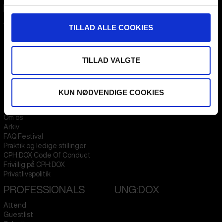
CPH:DOX
TILLAD ALLE COOKIES
Flæsketorvet 60, 3s
1711
Copenhagen V
Denmark
TILLAD VALGTE
CVR
31285569
FESTIVAL 2026 DA
STREAMING
KUN NØDVENDIGE COOKIES
Kontakt
KLUB:DOX
Presseinfo
PARA:DOX
Om os
Arkiv
FAQ Festival
Praktik og ledige stillinger
CPH:DOX Code Of Conduct
Frivillig på CPH:DOX
Privatlivspolitik
PROFESSIONALS
UNG:DOX
Attend
Guestlist