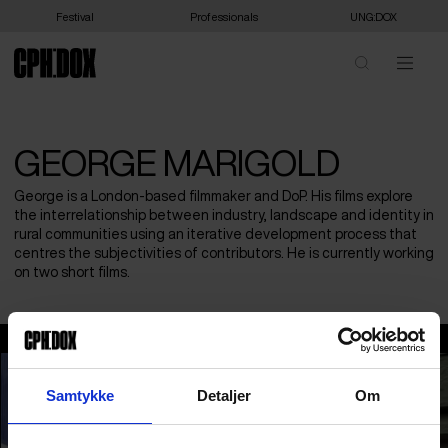
Festival
Professionals
UNG:DOX
GEORGE MARIGOLD
George is a London-based filmmaker and DoP. His films explore
the interrelationship between industry, landscape and identity in
rural communities using an iterative development process that
centres the subjectivities of contributors. He is currently working
on two short films.
George Marigold
Samtykke
Detaljer
Om