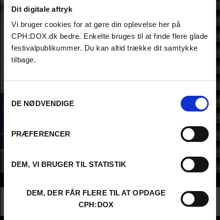
Dit digitale aftryk
Vi bruger cookies for at gøre din oplevelse her på
CPH:DOX.dk bedre. Enkelte bruges til at finde flere glade
festivalpublikummer. Du kan altid trække dit samtykke
tilbage.
Samtykkevalg
DE NØDVENDIGE
PRÆFERENCER
DEM, VI BRUGER TIL STATISTIK
Info
DEM, DER FÅR FLERE TIL AT OPDAGE
Nationalitet
United Kingdom
CPH:DOX
Profession
Director