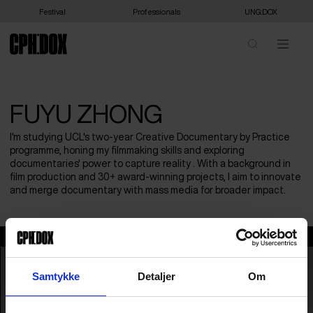
Festival
Professionals
UNG:DOX
FUYU ZHONG
I'm studying UCL's two-year Creative Documentary by Practice
programme, honing my filmmaking skills and exploring
documentaries' power to capture reality . With a background in
film production and 30+ award-winning projects, I aim to innovate
and merge documentary with mass media for broader impact.
Fuyu Zhong
Samtykke
Detaljer
Om