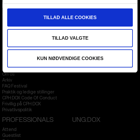
CPH:DOX
TILLAD ALLE COOKIES
Flæsketorvet 60, 3s
1711
Copenhagen V
Denmark
TILLAD VALGTE
CVR
31285569
FESTIVAL 2026 DA
STREAMING
KUN NØDVENDIGE COOKIES
Kontakt
KLUB:DOX
Presseinfo
PARA:DOX
Om os
Arkiv
FAQ Festival
Praktik og ledige stillinger
CPH:DOX Code Of Conduct
Frivillig på CPH:DOX
Privatlivspolitik
PROFESSIONALS
UNG:DOX
Attend
Guestlist