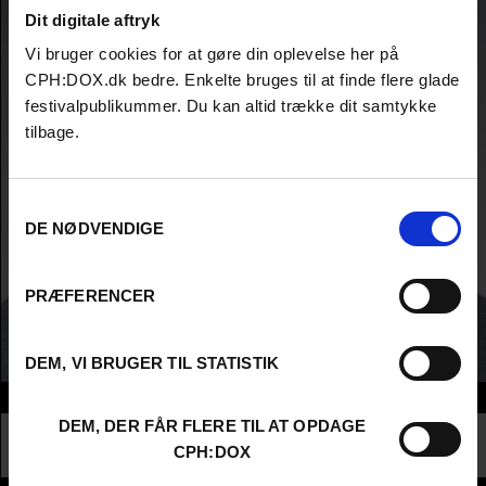
Dit digitale aftryk
Vi bruger cookies for at gøre din oplevelse her på
CPH:DOX.dk bedre. Enkelte bruges til at finde flere glade
festivalpublikummer. Du kan altid trække dit samtykke
tilbage.
Samtykkevalg
DE NØDVENDIGE
PRÆFERENCER
DEM, VI BRUGER TIL STATISTIK
Info
DEM, DER FÅR FLERE TIL AT OPDAGE
Nationalitet
China
CPH:DOX
Profession
Higher Education - Student