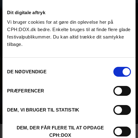
Dit digitale aftryk
Vi bruger cookies for at gøre din oplevelse her på
CPH:DOX.dk bedre. Enkelte bruges til at finde flere glade
festivalpublikummer. Du kan altid trække dit samtykke
tilbage.
Samtykkevalg
DE NØDVENDIGE
PRÆFERENCER
DEM, VI BRUGER TIL STATISTIK
Info
DEM, DER FÅR FLERE TIL AT OPDAGE
Nationalitet
Serbia
CPH:DOX
Company
GULU GULU PRESENTA