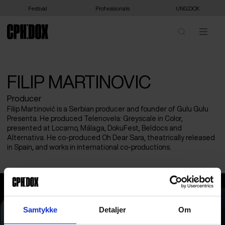
Festival
Professionals
UNG:DOX
FILIP MARTINOVIC
Producer
Filip Martinović is a Serbian producer and founder of Gulu Gulu
Presenta. He produced Telenovela: Greyscale in Color,
presented at Locarno, Málaga, DokuFest, Beldocs and
Alternativa. He co-produced Oh Dear Sara, theatrically released
in Spain, and works in international co-productions.
Filip Martinovic
Samtykke
Detaljer
Om