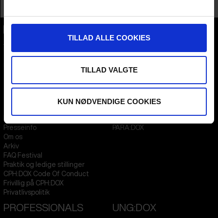
Profession
Producer
TILLAD ALLE COOKIES
CPH:DOX
Flæsketorvet 60, 3s
1711
Copenhagen V
Denmark
TILLAD VALGTE
CVR
31285569
KUN NØDVENDIGE COOKIES
FESTIVAL 2026 DA
STREAMING
Kontakt
KLUB:DOX
Presseinfo
PARA:DOX
Om os
Arkiv
FAQ Festival
Praktik og ledige stillinger
CPH:DOX Code Of Conduct
Frivillig på CPH:DOX
Privatlivspolitik
PROFESSIONALS
UNG:DOX