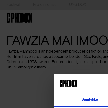
Festival
Professionals
UNG:DOX
FAWZIA MAHMO
Fawzia Mahmood is an independent producer of fiction and
Her films have screened at Locarno, London, São Paulo, an
Grierson and RTS awards. For broadcast, she has produce
UKTV, amongst others.
Samtykke