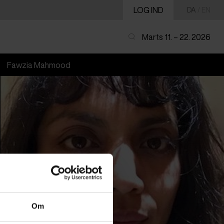
LOG IND
DA
/
EN
Marts 11. – 22. 2026
Fawzia Mahmood
Om