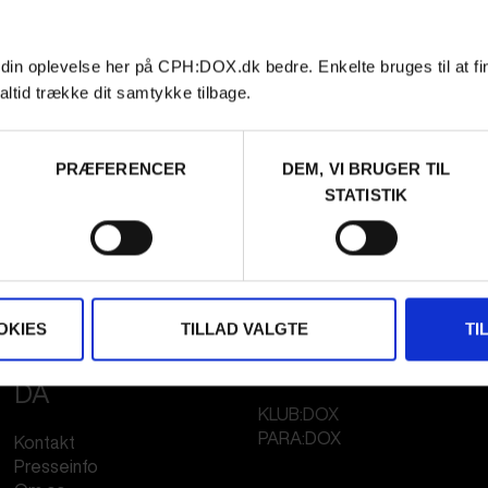
 din oplevelse her på CPH:DOX.dk bedre. Enkelte bruges til at fi
altid trække dit samtykke tilbage.
PRÆFERENCER
DEM, VI BRUGER TIL
STATISTIK
OKIES
TILLAD VALGTE
TI
FESTIVAL 2026
STREAMING
DA
KLUB:DOX
PARA:DOX
Kontakt
Presseinfo