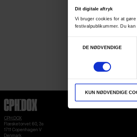
Dit digitale aftryk
Vi bruger cookies for at gøre
festivalpublikummer. Du kan 
Samtykkevalg
DE NØDVENDIGE
KUN NØDVENDIGE CO
CPH:DOX
Flæsketorvet 60, 3s
1711
Copenhagen V
Denmark