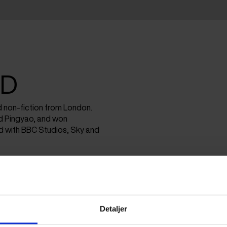
OD
 non-fiction from London.
d Pingyao, and won
d with BBC Studios, Sky and
Detaljer