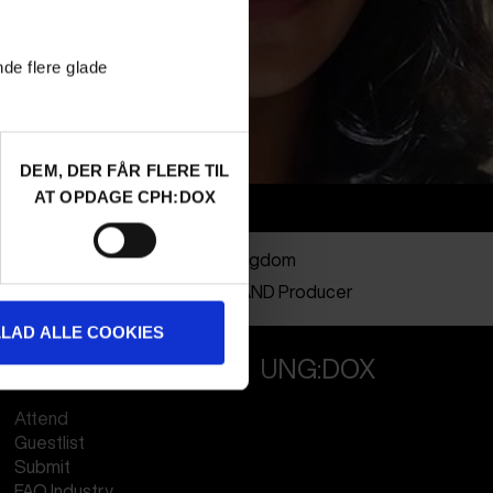
nde flere glade
DEM, DER FÅR FLERE TIL
AT OPDAGE CPH:DOX
Info
Nationalitet
United Kingdom
Profession
Director AND Producer
LLAD ALLE COOKIES
PROFESSIONALS
UNG:DOX
Attend
Guestlist
Submit
FAQ Industry