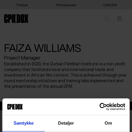
Festival
Professionals
UNG:DOX
FAIZA WILLIAMS
Project Manager
Established in 2020, the Durban FilmMart Institute is a non-profit
company that facilitates local and international trade and
investment in African film content. This is achieved through year
round mentorship initiatives and training labs implemented and
the presentation of the annual DFM.
Faiza Williams
Samtykke
Detaljer
Om