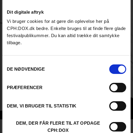
Dit digitale aftryk
Vi bruger cookies for at gøre din oplevelse her på
CPH:DOX.dk bedre. Enkelte bruges til at finde flere glade
festivalpublikummer. Du kan altid trække dit samtykke
tilbage.
Samtykkevalg
DE NØDVENDIGE
PRÆFERENCER
DEM, VI BRUGER TIL STATISTIK
Info
DEM, DER FÅR FLERE TIL AT OPDAGE
Nationalitet
South Africa
CPH:DOX
Company
Durban FilmMart Institute (DFMI)