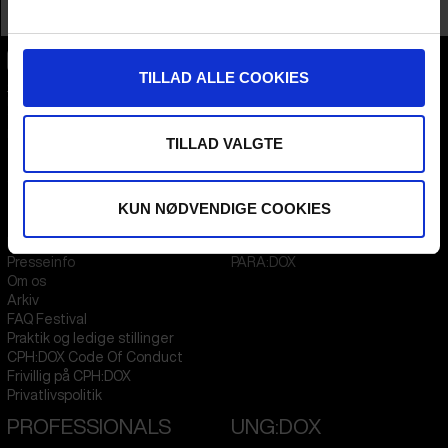
Profession
Festival / Market
TILLAD ALLE COOKIES
CPH:DOX
Flæsketorvet 60, 3s
1711
Copenhagen V
Denmark
TILLAD VALGTE
CVR
31285569
KUN NØDVENDIGE COOKIES
FESTIVAL 2026 DA
STREAMING
Kontakt
KLUB:DOX
Presseinfo
PARA:DOX
Om os
Arkiv
FAQ Festival
Praktik og ledige stillinger
CPH:DOX Code Of Conduct
Frivillig på CPH:DOX
Privatlivspolitik
PROFESSIONALS
UNG:DOX