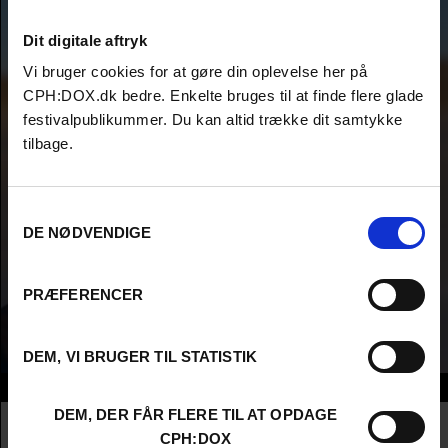
Dit digitale aftryk
Vi bruger cookies for at gøre din oplevelse her på
CPH:DOX.dk bedre. Enkelte bruges til at finde flere glade
festivalpublikummer. Du kan altid trække dit samtykke
tilbage.
Samtykkevalg
DE NØDVENDIGE
PRÆFERENCER
DEM, VI BRUGER TIL STATISTIK
Info
DEM, DER FÅR FLERE TIL AT OPDAGE
Nationalitet
France
CPH:DOX
Company
The National Film School of Denmark