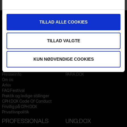
Profession
Training & Lab
TILLAD ALLE COOKIES
CPH:DOX
Flæsketorvet 60, 3s
1711
Copenhagen V
Denmark
TILLAD VALGTE
CVR
31285569
KUN NØDVENDIGE COOKIES
FESTIVAL 2026 DA
STREAMING
Kontakt
KLUB:DOX
Presseinfo
PARA:DOX
Om os
Arkiv
FAQ Festival
Praktik og ledige stillinger
CPH:DOX Code Of Conduct
Frivillig på CPH:DOX
Privatlivspolitik
PROFESSIONALS
UNG:DOX