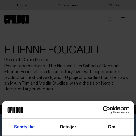
Festival
Professionals
UNG:DOX
ETIENNE FOUCAULT
Project Coordinator
Project coordinator at The National Film School of Denmark,
Etienne Foucault is a documentary lover with experience in
production, festival work, and EU project coordination. He holds
an MA in Film and Media Studies, with a thesis on Nordic
documentary production.
Etienne Foucault
Samtykke
Detaljer
Om