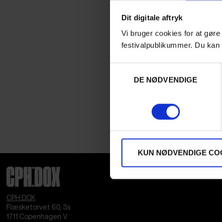
Dit digitale aftryk
Vi bruger cookies for at gøre
festivalpublikummer. Du kan 
Samtykkevalg
DE NØDVENDIGE
KUN NØDVENDIGE CO
CPH:DOX
Flæsketorvet 60, 3s
1711
Copenhagen V