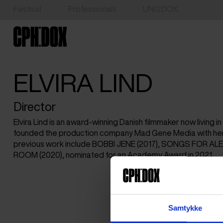
Festival
Professionals
UNG:DOX
ELVIRA LIND
Director
Elvira Lind is an award-winning Danish filmmaker now living i
founded the production company Mad Gene Media with her
previous work include BOBBI JENE (2017), SONGS FOR ALE
ROOM (2020), nominated for an Academy Award in 2021.
Samtykke