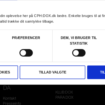
 din oplevelse her på CPH:DOX.dk bedre. Enkelte bruges til at fi
altid trække dit samtykke tilbage.
PRÆFERENCER
DEM, VI BRUGER TIL
STATISTIK
OKIES
TILLAD VALGTE
TI
FESTIVAL 2026
STREAMING
DA
KLUB:DOX
PARA:DOX
Kontakt
Presseinfo