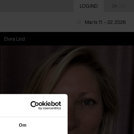
LOG IND
DA
/
EN
Marts 11. – 22. 2026
Elvira Lind
Om