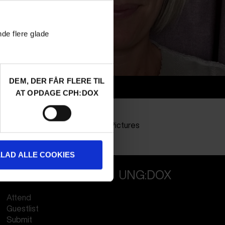
nde flere glade
DEM, DER FÅR FLERE TIL
Info
AT OPDAGE CPH:DOX
Nationalitet
Denmark
Company
Sonntag Pictures
Profession
Director
LLAD ALLE COOKIES
PROFESSIONALS
UNG:DOX
Attend
Guestlist
Submit