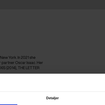
n New York. In 2021 she
 partner Oscar Isaac. Her
XIS (2014), THE LETTER
Detaljer