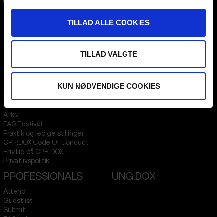
CPH:DOX
Flæsketorvet 60, 3s
TILLAD ALLE COOKIES
1711
Copenhagen V
Denmark
TILLAD VALGTE
CVR
31285569
FESTIVAL 2026 DA
STREAMING
KUN NØDVENDIGE COOKIES
Kontakt
KLUB:DOX
Presseinfo
PARA:DOX
Om os
Arkiv
FAQ Festival
Praktik og ledige stillinger
CPH:DOX Code Of Conduct
Frivillig på CPH:DOX
Privatlivspolitik
PROFESSIONALS
UNG:DOX
Attend
Guestlist
Submit