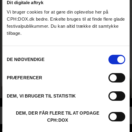
Dit digitale aftryk
Vi bruger cookies for at gøre din oplevelse her på
CPH:DOX.dk bedre. Enkelte bruges til at finde flere glade
festivalpublikummer. Du kan altid trække dit samtykke
tilbage.
Samtykkevalg
DE NØDVENDIGE
PRÆFERENCER
DEM, VI BRUGER TIL STATISTIK
Info
Nationalitet
Canada
DEM, DER FÅR FLERE TIL AT OPDAGE
Profession
Director AND Producer
CPH:DOX