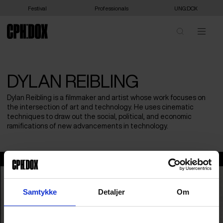
Festival
Professionals
UNG:DOX
DYLAN REIBLING
Dylan Reibling is a filmmaker and artist whose work focuses on
the intersection of art and technology. He uses cinematic
techniques to draw out the social, political, and economic
ramifications of new advancements in technology.
Dylan Reibling
Samtykke
Detaljer
Om