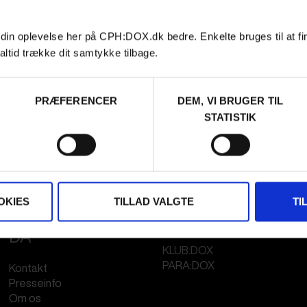
 din oplevelse her på CPH:DOX.dk bedre. Enkelte bruges til at fi
altid trække dit samtykke tilbage.
PRÆFERENCER
DEM, VI BRUGER TIL
STATISTIK
OKIES
TILLAD VALGTE
TI
FESTIVAL 2026
STREAMING
DA
KLUB:DOX
PARA:DOX
Kontakt
Presseinfo
Om os