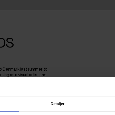
OS
d to Denmark last summer to
king as a visual artist and
to the feeling of creating
Detaljer