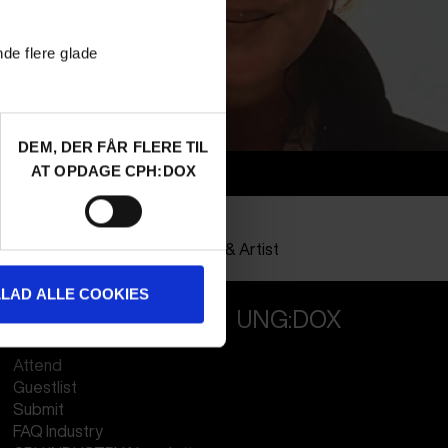
nde flere glade
DEM, DER FÅR FLERE TIL
AT OPDAGE CPH:DOX
Info
Nationalitet
Portugal
Profession
Producer
&
Artist
LLAD ALLE COOKIES
PROFESSIONALS
UNG:DOX
Attend
Guestlist
Submit
FAQ Industry