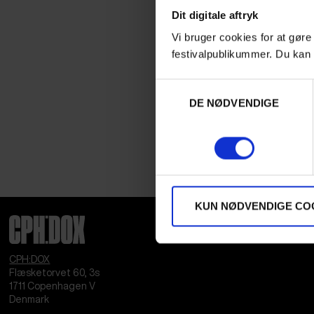
Dit digitale aftryk
Vi bruger cookies for at gøre
festivalpublikummer. Du kan 
Samtykkevalg
DE NØDVENDIGE
KUN NØDVENDIGE CO
CPH:DOX
Flæsketorvet 60, 3s
1711
Copenhagen V
Denmark