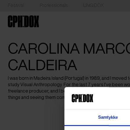
Festival
Professionals
UNG:DOX
CAROLINA MARC
CALDEIRA
I was born in Madeira Island (Portugal) in 1989, and I move
study Visual Anthropology. For the last 7 years I've been wor
freelance producer, and I believe that nothing comes close 
things and seeing them come to life.
Samtykke