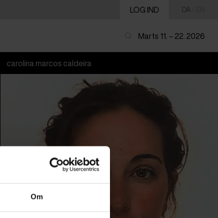
LOG IND
DA
/
EN
Marts 11. – 22. 2026
carolina marcos caldeira
Om