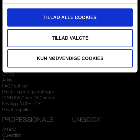
CPH:DOX
TILLAD ALLE COOKIES
Flæsketorvet 60, 3s
1711
Copenhagen V
Denmark
TILLAD VALGTE
CVR
31285569
FESTIVAL 2026 DA
STREAMING
KUN NØDVENDIGE COOKIES
Kontakt
KLUB:DOX
Presseinfo
PARA:DOX
Om os
Arkiv
FAQ Festival
Praktik og ledige stillinger
CPH:DOX Code Of Conduct
Frivillig på CPH:DOX
Privatlivspolitik
PROFESSIONALS
UNG:DOX
Attend
Guestlist