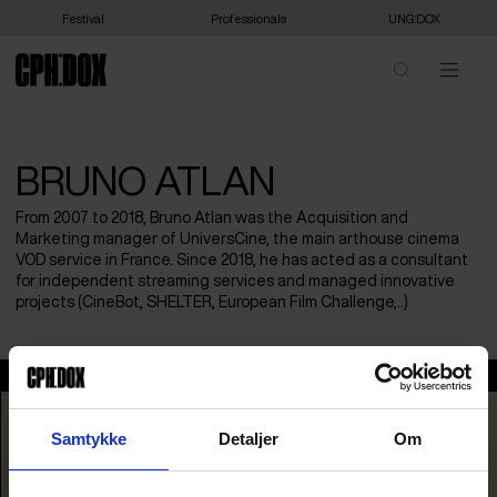
Festival
Professionals
UNG:DOX
BRUNO ATLAN
From 2007 to 2018, Bruno Atlan was the Acquisition and
Marketing manager of UniversCine, the main arthouse cinema
VOD service in France. Since 2018, he has acted as a consultant
for independent streaming services and managed innovative
projects (CineBot, SHELTER, European Film Challenge,..)
Bruno ATLAN
Samtykke
Detaljer
Om