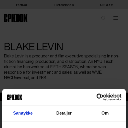
Festival
Professionals
UNG:DOX
BLAKE LEVIN
Blake Levin is a producer and film executive specializing in non-
fiction financing, production, and distribution. An NYU Tisch
alumni, he has worked at FIFTH SEASON, where he was
responsible for investment and sales, as well as WME,
NBCUniversal, and PBS.
Blake Levin
Samtykke
Detaljer
Om