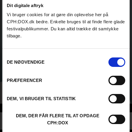
Dit digitale aftryk
Vi bruger cookies for at gøre din oplevelse her på
CPH:DOX.dk bedre. Enkelte bruges til at finde flere glade
festivalpublikummer. Du kan altid trække dit samtykke
tilbage.
Samtykkevalg
DE NØDVENDIGE
PRÆFERENCER
DEM, VI BRUGER TIL STATISTIK
Info
DEM, DER FÅR FLERE TIL AT OPDAGE
Nationalitet
United States
CPH:DOX
Profession
Producer