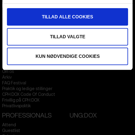
CPH:DOX
TILLAD ALLE COOKIES
Flæsketorvet 60, 3s
1711
Copenhagen V
Denmark
TILLAD VALGTE
CVR
31285569
FESTIVAL 2026 DA
STREAMING
KUN NØDVENDIGE COOKIES
Kontakt
KLUB:DOX
Presseinfo
PARA:DOX
Om os
Arkiv
FAQ Festival
Praktik og ledige stillinger
CPH:DOX Code Of Conduct
Frivillig på CPH:DOX
Privatlivspolitik
PROFESSIONALS
UNG:DOX
Attend
Guestlist