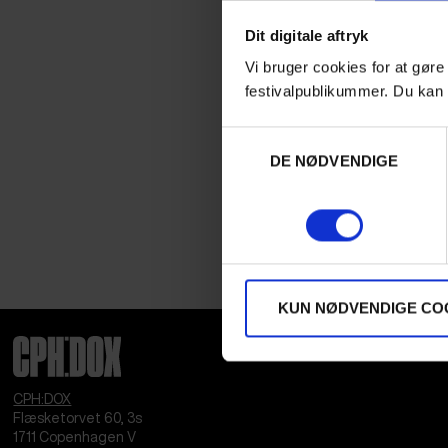
Dit digitale aftryk
Vi bruger cookies for at gøre
festivalpublikummer. Du kan 
Samtykkevalg
DE NØDVENDIGE
KUN NØDVENDIGE CO
CPH:DOX
Flæsketorvet 60, 3s
1711
Copenhagen V