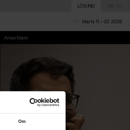
LOG IND
DA
/
EN
Marts 11. – 22. 2026
Aman Mann
Om