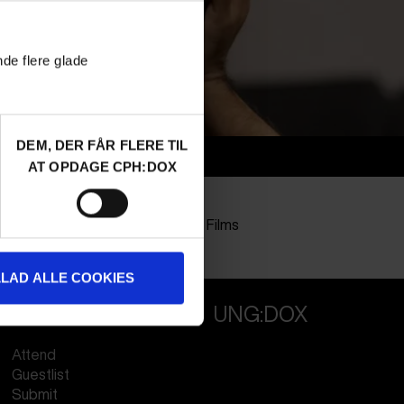
nde flere glade
DEM, DER FÅR FLERE TIL
Info
AT OPDAGE CPH:DOX
Nationalitet
India
Company
Kiterabbit Films
Profession
Producer
LLAD ALLE COOKIES
PROFESSIONALS
UNG:DOX
Attend
Guestlist
Submit