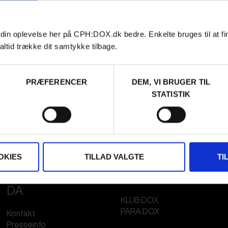
 din oplevelse her på CPH:DOX.dk bedre. Enkelte bruges til at fi
altid trække dit samtykke tilbage.
PRÆFERENCER
DEM, VI BRUGER TIL
STATISTIK
OKIES
TILLAD VALGTE
TI
FESTIVAL 2026
STREAMING
DA
KLUB:DOX
PARA:DOX
Kontakt
Presseinfo