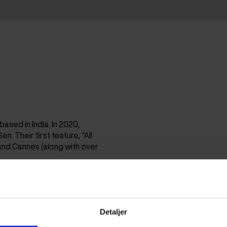
sed in India. In 2020,
. Their first feature, "All
nd Cannes (along with over
Detaljer