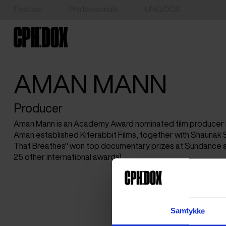
Festival
Professionals
UNG:DOX
AMAN MANN
Producer
Aman Mann is an Academy Award nominated film producer ba
Aman established Kiterabbit Films, together with Shaunak Sen
That Breathes" won top documentary prizes at Sundance a
25 other international awards).
Samtykke