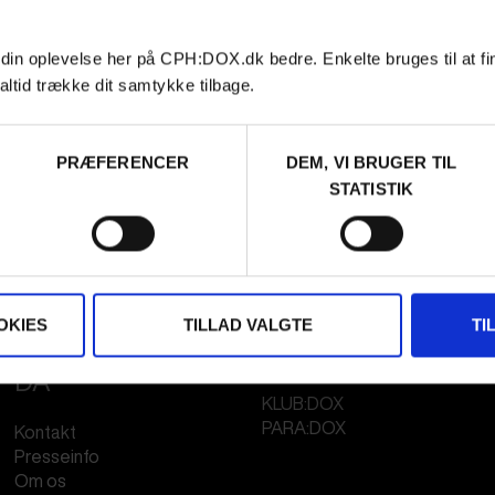
 din oplevelse her på CPH:DOX.dk bedre. Enkelte bruges til at fi
altid trække dit samtykke tilbage.
PRÆFERENCER
DEM, VI BRUGER TIL
STATISTIK
OKIES
TILLAD VALGTE
TI
FESTIVAL 2026
STREAMING
DA
KLUB:DOX
PARA:DOX
Kontakt
Presseinfo
Om os