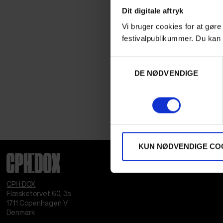
Dit digitale aftryk
Vi bruger cookies for at gøre
festivalpublikummer. Du kan 
Samtykkevalg
DE NØDVENDIGE
KUN NØDVENDIGE CO
CPH:DOX
Flæsketorvet 60, 3s
1711
Copenhagen V
Denmark