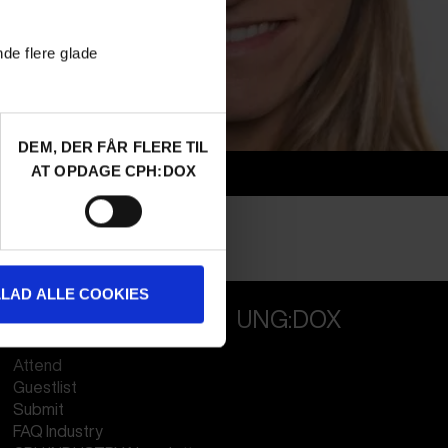
nde flere glade
DEM, DER FÅR FLERE TIL
AT OPDAGE CPH:DOX
Info
Nationalitet
Germany
Profession
Director
LLAD ALLE COOKIES
PROFESSIONALS
UNG:DOX
Attend
Guestlist
Submit
FAQ Industry