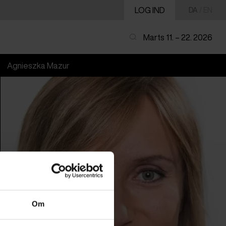
LOG IND
DA
/
EN
Marts 11. – 22. 2026
Agnieszka Mazur
Om