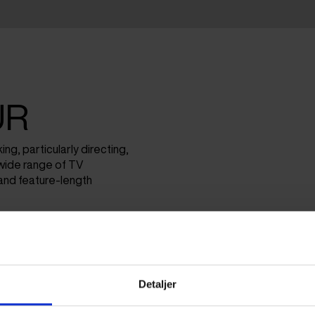
UR
ing, particularly directing,
 wide range of TV
and feature-length
Detaljer