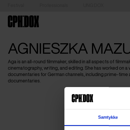
Festival
Professionals
UNG:DOX
AGNIESZKA MAZ
Aga is an all-round filmmaker, skilled in all aspects of filmmak
cinematography, writing, and editing. She has worked on a
documentaries for German channels, including prime-time 
documentaries.
Samtykke