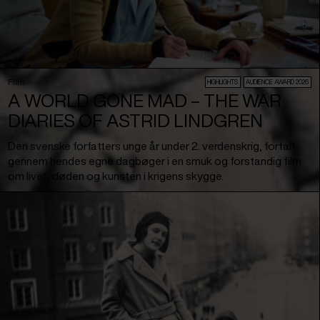
Film
HIGHLIGHTS
AUDIENCE AWARD 2026
A WORLD GONE MAD – THE WAR
DIARIES OF ASTRID LINDGREN
Den svenske forfatters unge år under 2. verdenskrig, fortalt
gennem hendes egne dagbøger i en smuk og forstandig film
om livet, døden og kunsten i krigens skygge.