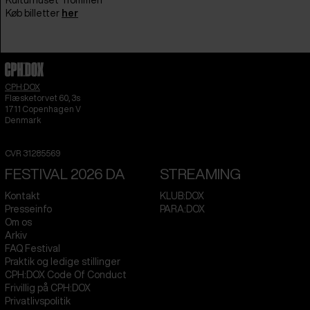
Kulturhuset Trommen
Køb billetter
her
CPH:DOX
Flæsketorvet 60, 3s
1711
Copenhagen V
Denmark
CVR
31285569
FESTIVAL 2026 DA
STREAMING
Kontakt
KLUB:DOX
Presseinfo
PARA:DOX
Om os
Arkiv
FAQ Festival
Praktik og ledige stillinger
CPH:DOX Code Of Conduct
Frivillig på CPH:DOX
Privatlivspolitik