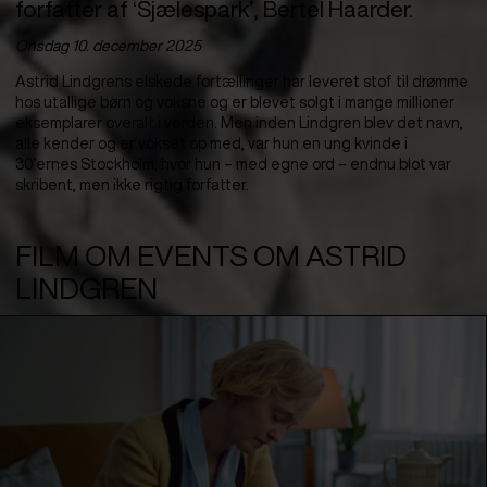
forfatter af ‘Sjælespark’, Bertel Haarder.
Onsdag 10. december 2025
Astrid Lindgrens elskede fortællinger har leveret stof til drømme
hos utallige børn og voksne og er blevet solgt i mange millioner
eksemplarer overalt i verden. Men inden Lindgren blev det navn,
alle kender og er vokset op med, var hun en ung kvinde i
30’ernes Stockholm, hvor hun – med egne ord – endnu blot var
skribent, men ikke rigtig forfatter.
FILM OM EVENTS OM ASTRID
LINDGREN