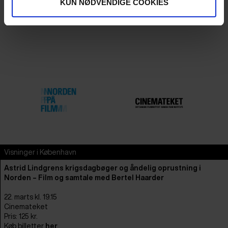
KUN NØDVENDIGE COOKIES
filmarkiver og andre nordiske partnere. Læs mere om projektet
her
.
Visninger i København
Astrid Lindgrens krigsdagbøger og åndelig oprustning i
Norden – Film og samtale med Bertel Haarder
22. marts kl. 19.15
Cinemateket
Pris: 125 kr.
Køb billetter
her
.