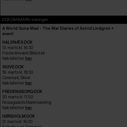
DOX:DANMARK-visninger
A World Gone Mad – The War Diaries of Astrid Lindgren +
event
HALSNÆS:DOX
13. marts kl. 16.30
Frederiksværk Bibliotek
Køb billetter
her
SKIVE:DOX
16. marts kl. 18.30
Cinema4, Skive
Køb billetter
her
FREDENSBORG:DOX
20. marts kl. 17.00
Nivaagaards Malerisamling
Køb billetter
her
HØRSHOLM:DOX
21. marts kl. 15.00