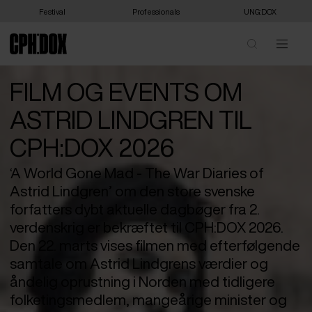
Festival
Professionals
UNG:DOX
FILM OG EVENTS OM
ASTRID LINDGREN TIL
CPH:DOX 2026
‘A World Gone Mad - The War Diaries of
Astrid Lindgren’ om den store svenske
forfatters dybt aktuelle dagbøger fra 2.
verdenskrig er bekræftet til CPH:DOX 2026.
Den 22. marts vises filmen med efterfølgende
samtale om Astrid Lindgrens værdier og
åndelig oprustning i Norden med tidligere
folketingsmedlem, mangeårige minister og