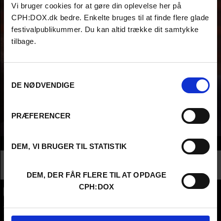
Vi bruger cookies for at gøre din oplevelse her på
CPH:DOX.dk bedre. Enkelte bruges til at finde flere glade
festivalpublikummer. Du kan altid trække dit samtykke
tilbage.
Samtykkevalg
DE NØDVENDIGE
PRÆFERENCER
Info
DEM, VI BRUGER TIL STATISTIK
Nationalitet
Denmark
Profession
Higher Education - Student
DEM, DER FÅR FLERE TIL AT OPDAGE
CPH:DOX
CPH:DOX
Flæsketorvet 60, 3s
1711
Copenhagen V