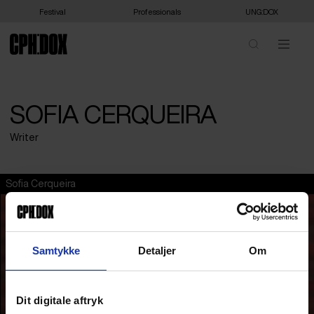
Festival
Professionals
UNG:DOX
SOFIA CERQUEIRA
Writer
Sofia Cerqueira
Samtykke
Detaljer
Om
Dit digitale aftryk