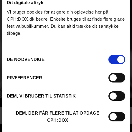
Dit digitale aftryk
Vi bruger cookies for at gøre din oplevelse her på
CPH:DOX.dk bedre. Enkelte bruges til at finde flere glade
festivalpublikummer. Du kan altid trække dit samtykke
tilbage.
Samtykkevalg
DE NØDVENDIGE
PRÆFERENCER
DEM, VI BRUGER TIL STATISTIK
Info
Nationalitet
Netherlands
DEM, DER FÅR FLERE TIL AT OPDAGE
Profession
Director
CPH:DOX