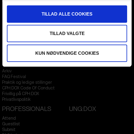
CPH:DOX
Flæsketorvet 60, 3s
TILLAD ALLE COOKIES
1711
Copenhagen V
Denmark
TILLAD VALGTE
CVR
31285569
FESTIVAL 2026 DA
STREAMING
KUN NØDVENDIGE COOKIES
Kontakt
KLUB:DOX
Presseinfo
PARA:DOX
Om os
Arkiv
FAQ Festival
Praktik og ledige stillinger
CPH:DOX Code Of Conduct
Frivillig på CPH:DOX
Privatlivspolitik
PROFESSIONALS
UNG:DOX
Attend
Guestlist
Submit