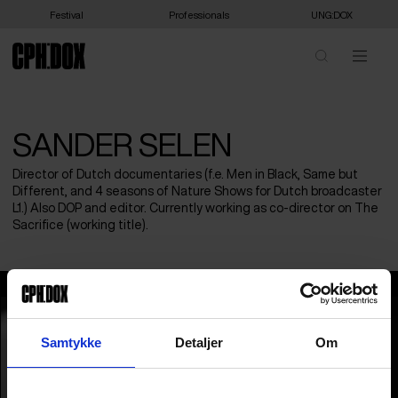
Festival
Professionals
UNG:DOX
SANDER SELEN
Director of Dutch documentaries (f.e. Men in Black, Same but
Different, and 4 seasons of Nature Shows for Dutch broadcaster
L1.) Also DOP and editor. Currently working as co-director on The
Sacrifice (working title).
Sander Selen
Samtykke
Detaljer
Om