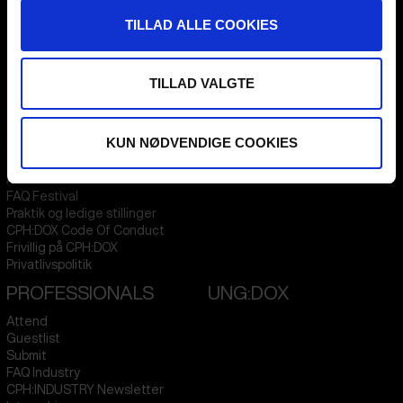
Flæsketorvet 60, 3s
1711
Copenhagen V
TILLAD ALLE COOKIES
Denmark
CVR
31285569
TILLAD VALGTE
FESTIVAL 2026 DA
STREAMING
Kontakt
KLUB:DOX
KUN NØDVENDIGE COOKIES
Presseinfo
PARA:DOX
Om os
Arkiv
FAQ Festival
Praktik og ledige stillinger
CPH:DOX Code Of Conduct
Frivillig på CPH:DOX
Privatlivspolitik
PROFESSIONALS
UNG:DOX
Attend
Guestlist
Submit
FAQ Industry
CPH:INDUSTRY Newsletter