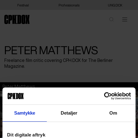
Festival
Professionals
UNG:DOX
PETER MATTHEWS
Freelance film critic covering CPH:DOX for The Berliner
Magazine.
Peter Matthews
Samtykke
Detaljer
Om
Dit digitale aftryk