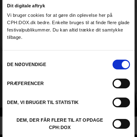
Dit digitale aftryk
Vi bruger cookies for at gøre din oplevelse her på
CPH:DOX.dk bedre. Enkelte bruges til at finde flere glade
festivalpublikummer. Du kan altid trække dit samtykke
tilbage.
Samtykkevalg
DE NØDVENDIGE
PRÆFERENCER
DEM, VI BRUGER TIL STATISTIK
Info
DEM, DER FÅR FLERE TIL AT OPDAGE
Nationalitet
United Kingdom
CPH:DOX
Profession
Producer