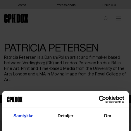
Festival
Professionals
UNG:DOX
PATRICIA PETERSEN
Patricia Petersen is a Danish/Polish artist and filmmaker based
between Vordingborg (DK) and London. Petersen holds a BA in
Fine Art: Print and Time-based Media from the University of the
Arts London and a MA in Moving Image from the Royal College of
Art.
Patricia Petersen
Samtykke
Detaljer
Om