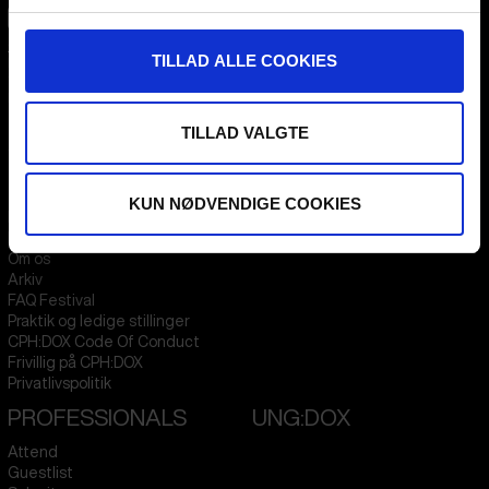
CPH:DOX
TILLAD ALLE COOKIES
Flæsketorvet 60, 3s
1711
Copenhagen V
Denmark
TILLAD VALGTE
CVR
31285569
FESTIVAL 2026 DA
STREAMING
KUN NØDVENDIGE COOKIES
Kontakt
KLUB:DOX
Presseinfo
PARA:DOX
Om os
Arkiv
FAQ Festival
Praktik og ledige stillinger
CPH:DOX Code Of Conduct
Frivillig på CPH:DOX
Privatlivspolitik
PROFESSIONALS
UNG:DOX
Attend
Guestlist