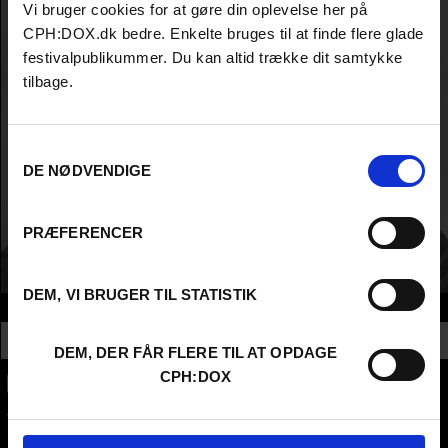
Vi bruger cookies for at gøre din oplevelse her på
CPH:DOX.dk bedre. Enkelte bruges til at finde flere glade
festivalpublikummer. Du kan altid trække dit samtykke
tilbage.
Samtykkevalg
DE NØDVENDIGE
PRÆFERENCER
DEM, VI BRUGER TIL STATISTIK
Info
Nationalitet
Denmark
DEM, DER FÅR FLERE TIL AT OPDAGE
CPH:DOX
CPH:DOX
Flæsketorvet 60, 3s
1711
Copenhagen V