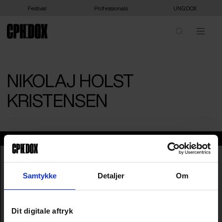
Festival
Professionals
UNG:DOX
NIKOLAJ HOLST
KRISTENSEN
Nikolaj Holst Kristensen
Samtykke
Detaljer
Om
Dit digitale aftryk