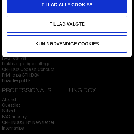
Denmark
TILLAD ALLE COOKIES
CVR
31285569
TILLAD VALGTE
FESTIVAL 2026 DA
STREAMING
Kontakt
KLUB:DOX
Presseinfo
PARA:DOX
KUN NØDVENDIGE COOKIES
Om os
Arkiv
FAQ Festival
Praktik og ledige stillinger
CPH:DOX Code Of Conduct
Frivillig på CPH:DOX
Privatlivspolitik
PROFESSIONALS
UNG:DOX
Attend
Guestlist
Submit
FAQ Industry
CPH:INDUSTRY Newsletter
Internships