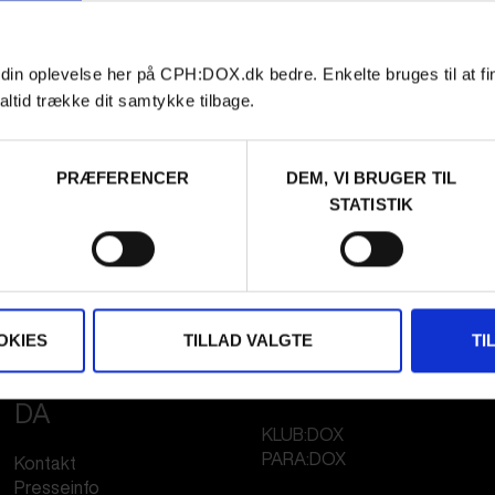
 din oplevelse her på CPH:DOX.dk bedre. Enkelte bruges til at fi
altid trække dit samtykke tilbage.
PRÆFERENCER
DEM, VI BRUGER TIL
STATISTIK
OKIES
TILLAD VALGTE
TI
FESTIVAL 2026
STREAMING
DA
KLUB:DOX
PARA:DOX
Kontakt
Presseinfo