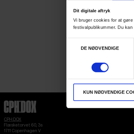
Dit digitale aftryk
Vi bruger cookies for at gøre
festivalpublikummer. Du kan 
Samtykkevalg
DE NØDVENDIGE
KUN NØDVENDIGE CO
CPH:DOX
Flæsketorvet 60, 3s
1711
Copenhagen V