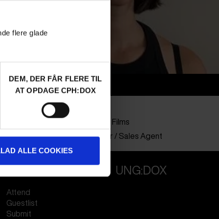
nde flere glade
DEM, DER FÅR FLERE TIL
Info
AT OPDAGE CPH:DOX
Nationalitet
Italy
Company
Odd Slice Films
Profession
Distributor / Sales Agent
LLAD ALLE COOKIES
PROFESSIONALS
UNG:DOX
Attend
Guestlist
Submit