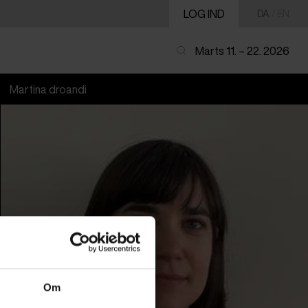
LOG IND
DA
/
EN
Marts 11. – 22. 2026
Martina droandi
Om