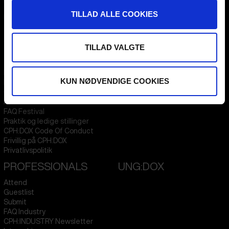
Flæsketorvet 60, 3s
1711
Copenhagen V
TILLAD ALLE COOKIES
Denmark
CVR
31285569
TILLAD VALGTE
FESTIVAL 2026 DA
STREAMING
Kontakt
KLUB:DOX
KUN NØDVENDIGE COOKIES
Presseinfo
PARA:DOX
Om os
Arkiv
FAQ Festival
Praktik og ledige stillinger
CPH:DOX Code Of Conduct
Frivillig på CPH:DOX
Privatlivspolitik
PROFESSIONALS
UNG:DOX
Attend
Guestlist
Submit
FAQ Industry
CPH:INDUSTRY Newsletter