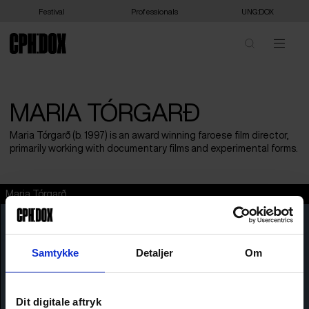
Festival
Professionals
UNG:DOX
MARIA TÓRGARÐ
Maria Tórgarð (b. 1997) is an award winning faroese film director,
primarily working with documentary films and experimental forms.
Maria Tórgarð
Samtykke
Detaljer
Om
Dit digitale aftryk