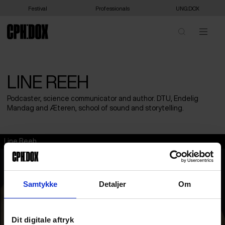
Festival
Professionals
UNG:DOX
LINE REEH
Podcaster, science communicator and author. DTU, Endelig
Mandag and Æteren, school of sound and storytelling.
Line Reeh
Samtykke
Detaljer
Om
Dit digitale aftryk