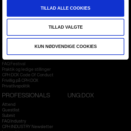
Flæsketorvet 60, 3s
1711
Copenhagen V
TILLAD ALLE COOKIES
Denmark
CVR
31285569
TILLAD VALGTE
FESTIVAL 2026 DA
STREAMING
Kontakt
KLUB:DOX
KUN NØDVENDIGE COOKIES
Presseinfo
PARA:DOX
Om os
Arkiv
FAQ Festival
Praktik og ledige stillinger
CPH:DOX Code Of Conduct
Frivillig på CPH:DOX
Privatlivspolitik
PROFESSIONALS
UNG:DOX
Attend
Guestlist
Submit
FAQ Industry
CPH:INDUSTRY Newsletter