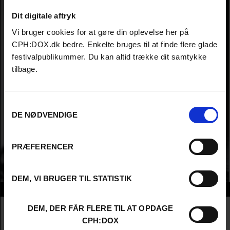
Dit digitale aftryk
Vi bruger cookies for at gøre din oplevelse her på
CPH:DOX.dk bedre. Enkelte bruges til at finde flere glade
festivalpublikummer. Du kan altid trække dit samtykke
tilbage.
Samtykkevalg
DE NØDVENDIGE
PRÆFERENCER
DEM, VI BRUGER TIL STATISTIK
Info
Nationalitet
Denmark
DEM, DER FÅR FLERE TIL AT OPDAGE
Company
Real Lava
CPH:DOX
Profession
Director