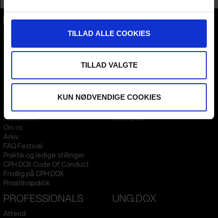
TILLAD ALLE COOKIES
CPH:DOX
Flæsketorvet 60, 3s
1711
Copenhagen V
Denmark
TILLAD VALGTE
CVR
31285569
FESTIVAL 2026 DA
STREAMING
KUN NØDVENDIGE COOKIES
Kontakt
KLUB:DOX
Presseinfo
PARA:DOX
Om os
Arkiv
FAQ Festival
Praktik og ledige stillinger
CPH:DOX Code Of Conduct
Frivillig på CPH:DOX
Privatlivspolitik
PROFESSIONALS
UNG:DOX
Attend