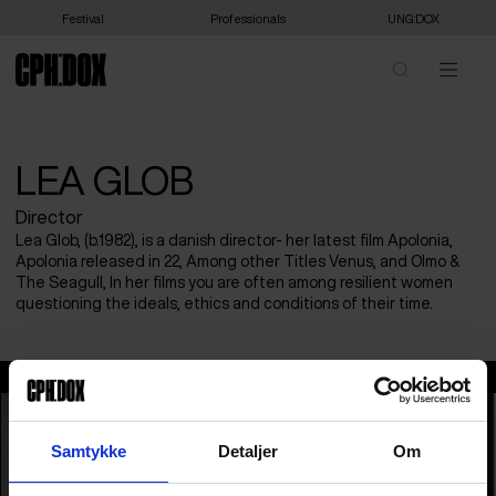
Festival
Professionals
UNG:DOX
LEA GLOB
Director
Lea Glob, (b.1982), is a danish director- her latest film Apolonia,
Apolonia released in 22, Among other Titles Venus, and Olmo &
The Seagull, In her films you are often among resilient women
questioning the ideals, ethics and conditions of their time.
Lea Glob
Samtykke
Detaljer
Om