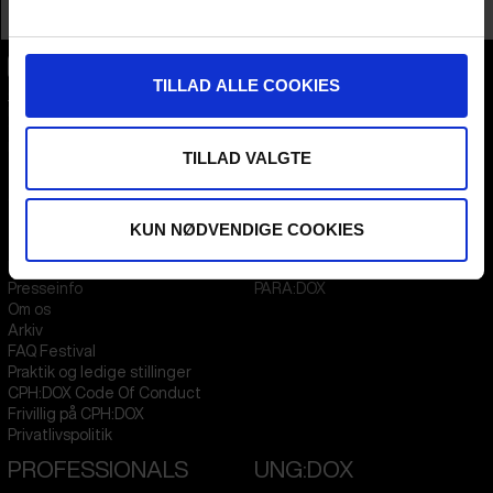
Profession
Producer
TILLAD ALLE COOKIES
CPH:DOX
Flæsketorvet 60, 3s
1711
Copenhagen V
Denmark
TILLAD VALGTE
CVR
31285569
KUN NØDVENDIGE COOKIES
FESTIVAL 2026 DA
STREAMING
Kontakt
KLUB:DOX
Presseinfo
PARA:DOX
Om os
Arkiv
FAQ Festival
Praktik og ledige stillinger
CPH:DOX Code Of Conduct
Frivillig på CPH:DOX
Privatlivspolitik
PROFESSIONALS
UNG:DOX