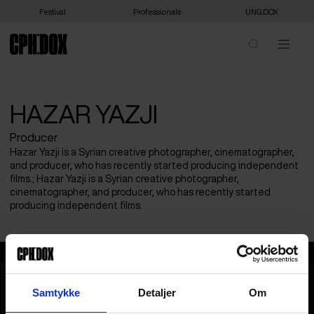
Festival
Professionals
UNG:DOX
HAZAR YAZJI
Producer
Hazar Yazji is a Syrian creative photographer, cinematographer,
and producer, who has recently started producing independent
films.; Hazar Yazji is a Syrian creative photographer,
cinematographer, and producer, who has recently started
producing independent films.
Hazar Yazji
Samtykke
Detaljer
Om