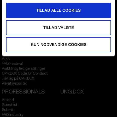
CPH:DOX
Flæsketorvet 60, 3s
TILLAD ALLE COOKIES
1711
Copenhagen V
Denmark
TILLAD VALGTE
CVR
31285569
FESTIVAL 2026 DA
STREAMING
Kontakt
KLUB:DOX
KUN NØDVENDIGE COOKIES
Presseinfo
PARA:DOX
Om os
Arkiv
FAQ Festival
Praktik og ledige stillinger
CPH:DOX Code Of Conduct
Frivillig på CPH:DOX
Privatlivspolitik
PROFESSIONALS
UNG:DOX
Attend
Guestlist
Submit
FAQ Industry