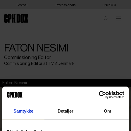
Festival
Professionals
UNG:DOX
FATON NESIMI
Commissioning Editor
Commisioning Editor at TV 2 Denmark
Faton Nesimi
Samtykke
Detaljer
Om