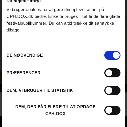
Dit digitale aftryk
Vi bruger cookies for at gøre din oplevelse her på
CPH:DOX.dk bedre. Enkelte bruges til at finde flere glade
festivalpublikummer. Du kan altid trække dit samtykke
tilbage.
Samtykkevalg
DE NØDVENDIGE
PRÆFERENCER
Info
DEM, VI BRUGER TIL STATISTIK
Nationalitet
Denmark
Company
TV 2 Denmark
DEM, DER FÅR FLERE TIL AT OPDAGE
Profession
Commisioning Editor / Broadcaster / Buyer
CPH:DOX