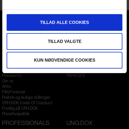
Profession
Producer
TILLAD ALLE COOKIES
CPH:DOX
Flæsketorvet 60, 3s
1711
Copenhagen V
Denmark
TILLAD VALGTE
CVR
31285569
KUN NØDVENDIGE COOKIES
FESTIVAL 2026 DA
STREAMING
Kontakt
KLUB:DOX
Presseinfo
PARA:DOX
Om os
Arkiv
FAQ Festival
Praktik og ledige stillinger
CPH:DOX Code Of Conduct
Frivillig på CPH:DOX
Privatlivspolitik
PROFESSIONALS
UNG:DOX