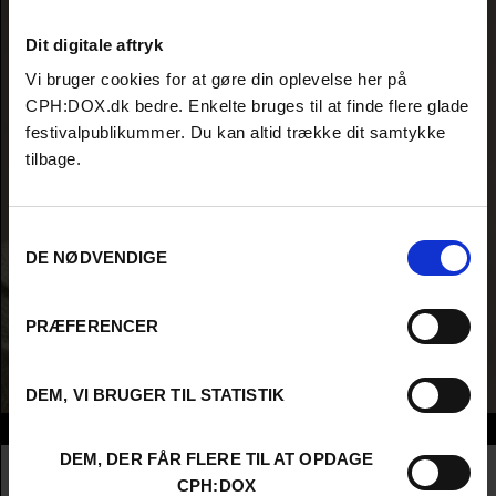
Dit digitale aftryk
Vi bruger cookies for at gøre din oplevelse her på
CPH:DOX.dk bedre. Enkelte bruges til at finde flere glade
festivalpublikummer. Du kan altid trække dit samtykke
tilbage.
Samtykkevalg
DE NØDVENDIGE
PRÆFERENCER
DEM, VI BRUGER TIL STATISTIK
Info
DEM, DER FÅR FLERE TIL AT OPDAGE
Nationalitet
Israel
CPH:DOX
Company
Zygote Films