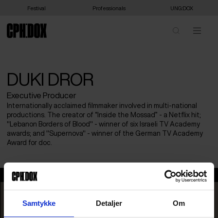
Festival
Professionals
UNG:DOX
DUKI DROR
Executive Producer
Internationally acclaimed filmmaker involved in multi-national
productions. The creator of “Inside the Mossad” - a Netflix hit;
"Lebanon Borders of Blood" - winner of six Israeli TV Academy
awards; and "Supernova" - winner of the German TV Academy
Award for doc.
Duki Dror
Samtykke
Detaljer
Om