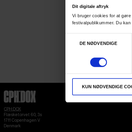
Dit digitale aftryk
Vi bruger cookies for at gøre
festivalpublikummer. Du kan 
Samtykkevalg
DE NØDVENDIGE
KUN NØDVENDIGE CO
CPH:DOX
Flæsketorvet 60, 3s
1711
Copenhagen V
Denmark