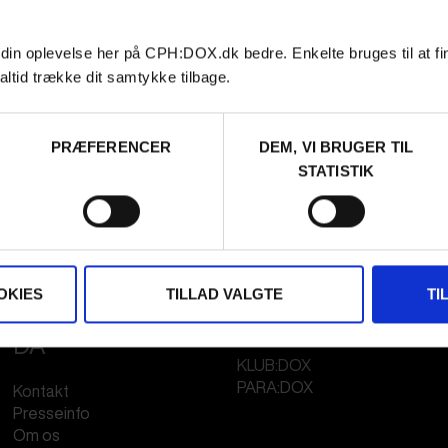
 din oplevelse her på CPH:DOX.dk bedre. Enkelte bruges til at fi
altid trække dit samtykke tilbage.
PRÆFERENCER
DEM, VI BRUGER TIL
STATISTIK
OKIES
TILLAD VALGTE
TI
FESTIVAL 2026
STREAMING
DA
KLUB:DOX
PARA:DOX
Kontakt
Presseinfo
Om os