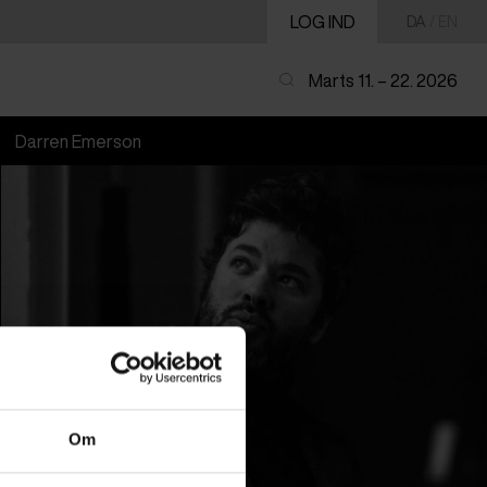
LOG IND
DA
/
EN
Marts 11. – 22. 2026
Darren Emerson
Om