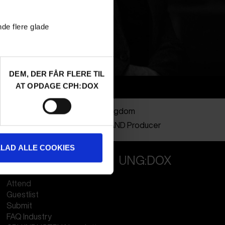
nde flere glade
DEM, DER FÅR FLERE TIL
AT OPDAGE CPH:DOX
Info
Nationalitet
United Kingdom
Profession
Director AND Producer
LLAD ALLE COOKIES
PROFESSIONALS
UNG:DOX
Attend
Guestlist
Submit
FAQ Industry