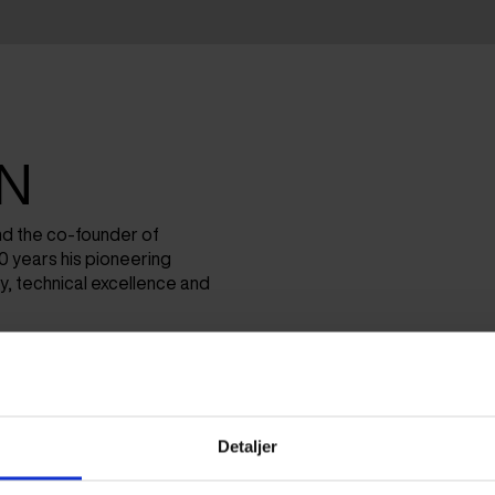
N
nd the co-founder of
0 years his pioneering
ty, technical excellence and
Detaljer