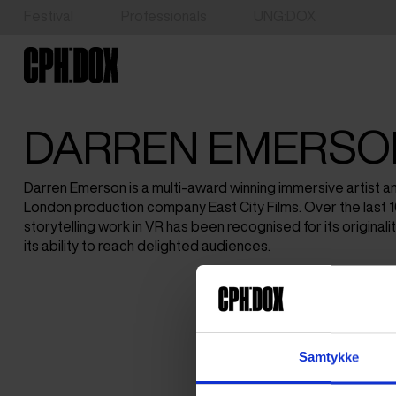
Festival
Professionals
UNG:DOX
DARREN EMERSO
Darren Emerson is a multi-award winning immersive artist a
London production company East City Films. Over the last 1
storytelling work in VR has been recognised for its originali
its ability to reach delighted audiences.
Samtykke