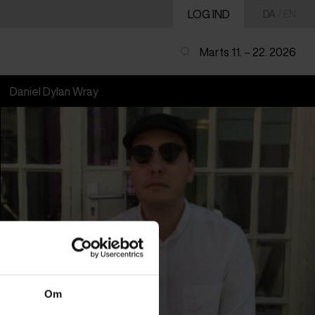
LOG IND
DA
/
EN
Marts 11. – 22. 2026
Daniel Dylan Wray
Om