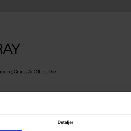
RAY
Empire, Crack, AnOther, The
Detaljer