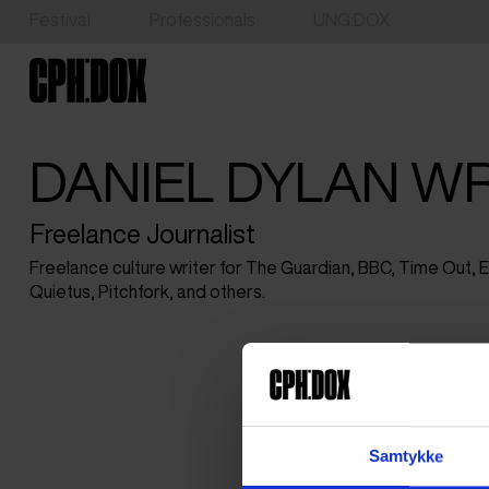
Festival
Professionals
UNG:DOX
DANIEL DYLAN W
Freelance Journalist
Freelance culture writer for The Guardian, BBC, Time Out, 
Quietus, Pitchfork, and others.
Samtykke