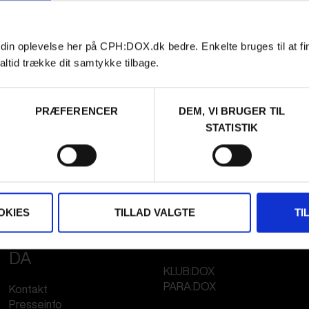
 din oplevelse her på CPH:DOX.dk bedre. Enkelte bruges til at fi
altid trække dit samtykke tilbage.
PRÆFERENCER
DEM, VI BRUGER TIL
STATISTIK
OKIES
TILLAD VALGTE
TI
FESTIVAL 2026
STREAMING
DA
KLUB:DOX
PARA:DOX
Kontakt
Presseinfo