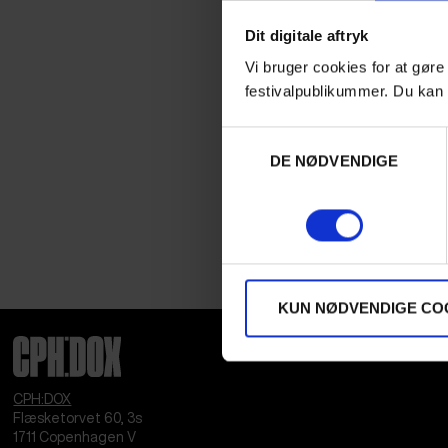
Dit digitale aftryk
Vi bruger cookies for at gøre
festivalpublikummer. Du kan 
Samtykkevalg
DE NØDVENDIGE
KUN NØDVENDIGE CO
CPH:DOX
Flæsketorvet 60, 3s
1711
Copenhagen V