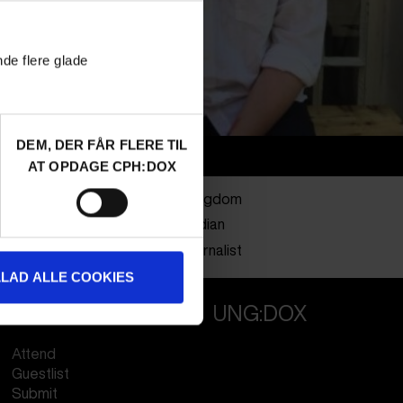
nde flere glade
DEM, DER FÅR FLERE TIL
Info
AT OPDAGE CPH:DOX
Nationalitet
United Kingdom
Company
The Guardian
Profession
Critic /Journalist
LLAD ALLE COOKIES
PROFESSIONALS
UNG:DOX
Attend
Guestlist
Submit