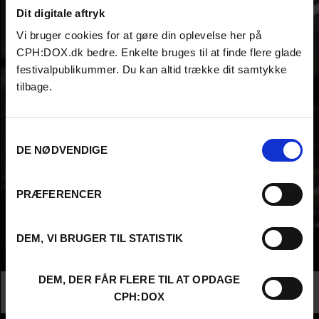
Dit digitale aftryk
Vi bruger cookies for at gøre din oplevelse her på
CPH:DOX.dk bedre. Enkelte bruges til at finde flere glade
festivalpublikummer. Du kan altid trække dit samtykke
tilbage.
Samtykkevalg
DE NØDVENDIGE
PRÆFERENCER
DEM, VI BRUGER TIL STATISTIK
Info
DEM, DER FÅR FLERE TIL AT OPDAGE
Nationalitet
United Kingdom
CPH:DOX
Profession
Director AND Producer