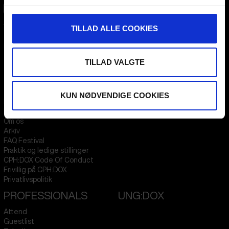
CPH:DOX
TILLAD ALLE COOKIES
Flæsketorvet 60, 3s
1711
Copenhagen V
Denmark
TILLAD VALGTE
CVR
31285569
FESTIVAL 2026 DA
STREAMING
KUN NØDVENDIGE COOKIES
Kontakt
KLUB:DOX
Presseinfo
PARA:DOX
Om os
Arkiv
FAQ Festival
Praktik og ledige stillinger
CPH:DOX Code Of Conduct
Frivillig på CPH:DOX
Privatlivspolitik
PROFESSIONALS
UNG:DOX
Attend
Guestlist