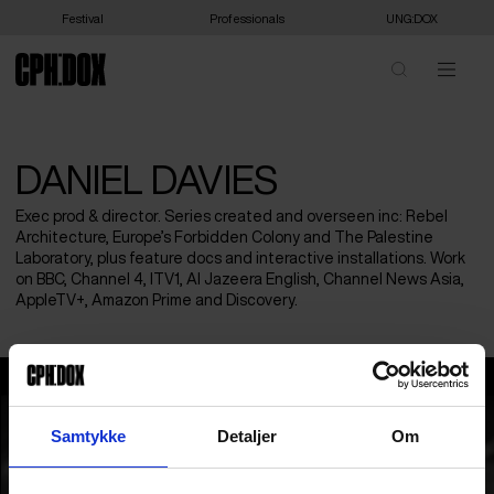
Festival
Professionals
UNG:DOX
DANIEL DAVIES
Exec prod & director. Series created and overseen inc: Rebel
Architecture, Europe’s Forbidden Colony and The Palestine
Laboratory, plus feature docs and interactive installations. Work
on BBC, Channel 4, ITV1, Al Jazeera English, Channel News Asia,
AppleTV+, Amazon Prime and Discovery.
Daniel Davies
Samtykke
Detaljer
Om