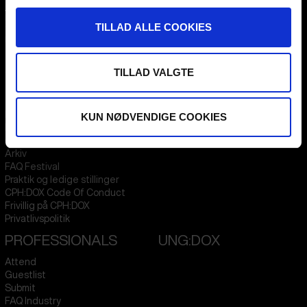
CPH:DOX
Flæsketorvet 60, 3s
TILLAD ALLE COOKIES
1711
Copenhagen V
Denmark
TILLAD VALGTE
CVR
31285569
FESTIVAL 2026 DA
STREAMING
Kontakt
KLUB:DOX
KUN NØDVENDIGE COOKIES
Presseinfo
PARA:DOX
Om os
Arkiv
FAQ Festival
Praktik og ledige stillinger
CPH:DOX Code Of Conduct
Frivillig på CPH:DOX
Privatlivspolitik
PROFESSIONALS
UNG:DOX
Attend
Guestlist
Submit
FAQ Industry